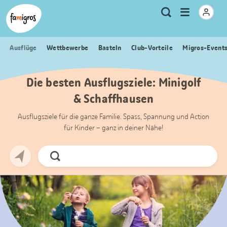
Sprungmarken
Header
Home Famigros.ch
Logo
Meta
Menu
Suche
Navigation
Navigation
öffnen
Ausflüge
Wettbewerbe
Basteln
Club-Vorteile
Migros-Event
Die besten Ausflugsziele: Minigolf
& Schaffhausen
Ausflugsziele für die ganze Familie. Spass, Spannung und Action
für Kinder – ganz in deiner Nähe!
Jetzt
Suchen