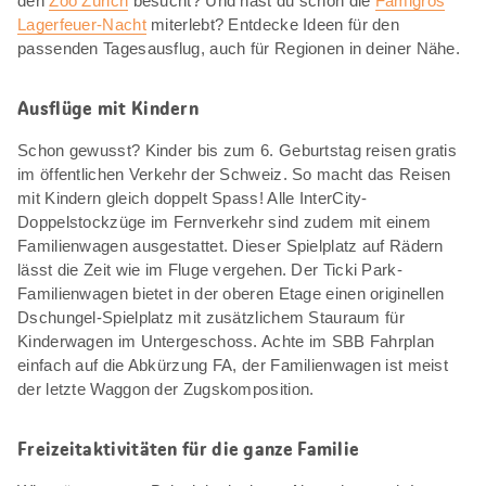
den
Zoo Zürich
besucht? Und hast du schon die
Famigros
Lagerfeuer-Nacht
miterlebt? Entdecke Ideen für den
passenden Tagesausflug, auch für Regionen in deiner Nähe.
Ausflüge mit Kindern
Schon gewusst? Kinder bis zum 6. Geburtstag reisen gratis
im öffentlichen Verkehr der Schweiz. So macht das Reisen
mit Kindern gleich doppelt Spass! Alle InterCity-
Doppelstockzüge im Fernverkehr sind zudem mit einem
Familienwagen ausgestattet. Dieser Spielplatz auf Rädern
lässt die Zeit wie im Fluge vergehen. Der Ticki Park-
Familienwagen bietet in der oberen Etage einen originellen
Dschungel-Spielplatz mit zusätzlichem Stauraum für
Kinderwagen im Untergeschoss. Achte im SBB Fahrplan
einfach auf die Abkürzung FA, der Familienwagen ist meist
der letzte Waggon der Zugskomposition.
Freizeitaktivitäten für die ganze Familie