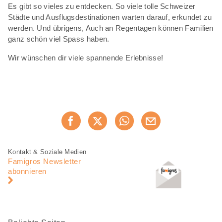
Es gibt so vieles zu entdecken. So viele tolle Schweizer
Städte und Ausflugsdestinationen warten darauf, erkundet zu
werden. Und übrigens, Auch an Regentagen können Familien
ganz schön viel Spass haben.
Wir wünschen dir viele spannende Erlebnisse!
Diese
Jetzt weiterempfehlen
Seite
teilen
Fusszeile
Fusszeile
Kontakt & Soziale Medien
Navigation
Famigros Newsletter
abonnieren