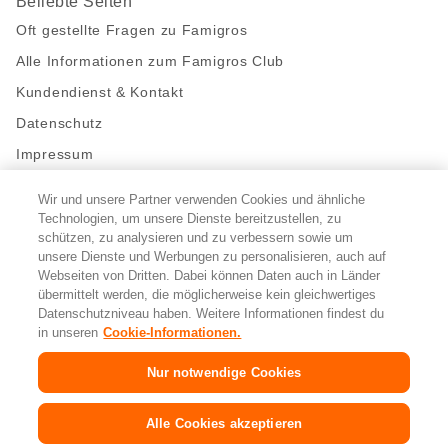
Beliebte Seiten
Oft gestellte Fragen zu Famigros
Alle Informationen zum Famigros Club
Kundendienst & Kontakt
Datenschutz
Impressum
Wir und unsere Partner verwenden Cookies und ähnliche
Bleibe mit uns in Kontakt
Technologien, um unsere Dienste bereitzustellen, zu
Facebook
schützen, zu analysieren und zu verbessern sowie um
https://twitter.com/migros
https://www.youtube.com/user/Migr
Pinterest
Instagram
unsere Dienste und Werbungen zu personalisieren, auch auf
Webseiten von Dritten. Dabei können Daten auch in Länder
übermittelt werden, die möglicherweise kein gleichwertiges
Cookie-Einstellungen
Datenschutzniveau haben. Weitere Informationen findest du
in unseren
Cookie-Informationen.
DE
FR
IT
Nur notwendige Cookies
© 2026 Migros-Genossenschafts-Bund
Alle Cookies akzeptieren
Copyright