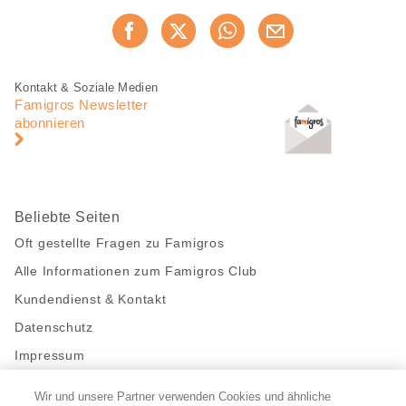
Diese
Jetzt weiterempfehlen
Seite
teilen
Fusszeile
Fusszeile
Kontakt & Soziale Medien
Navigation
Famigros Newsletter
abonnieren
Beliebte Seiten
Oft gestellte Fragen zu Famigros
Alle Informationen zum Famigros Club
Kundendienst & Kontakt
Datenschutz
Impressum
Wir und unsere Partner verwenden Cookies und ähnliche
Bleibe mit uns in Kontakt