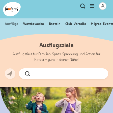
Sprungmarken
Header
Home Famigros.ch
Logo
Meta
Menu
Suche
Navigation
Navigation
öffnen
Ausflüge
Wettbewerbe
Basteln
Club-Vorteile
Migros-Event
Ausflugsziele
Ausflugsziele für Familien: Spass, Spannung und Action für
Kinder – ganz in deiner Nähe!
Jetzt
Suchen