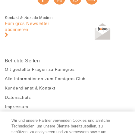
Jetzt weiterempfehlen
Seite
teilen
Fusszeile
Fusszeile
Kontakt & Soziale Medien
Navigation
Famigros Newsletter
abonnieren
Beliebte Seiten
Oft gestellte Fragen zu Famigros
Alle Informationen zum Famigros Club
Kundendienst & Kontakt
Datenschutz
Impressum
Wir und unsere Partner verwenden Cookies und ähnliche
Bleibe mit uns in Kontakt
Technologien, um unsere Dienste bereitzustellen, zu
Facebook
schützen, zu analysieren und zu verbessern sowie um
https://twitter.com/migros
https://www.youtube.com/user/Migr
Pinterest
Instagram