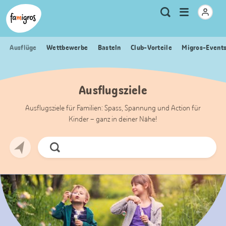
Sprungmarken
Header
Home Famigros.ch
Logo
Meta
Menu
Suche
Navigation
Navigation
öffnen
Ausflüge
Wettbewerbe
Basteln
Club-Vorteile
Migros-Event
Ausflugsziele
Ausflugsziele für Familien: Spass, Spannung und Action für
Kinder – ganz in deiner Nähe!
Jetzt
Suchen