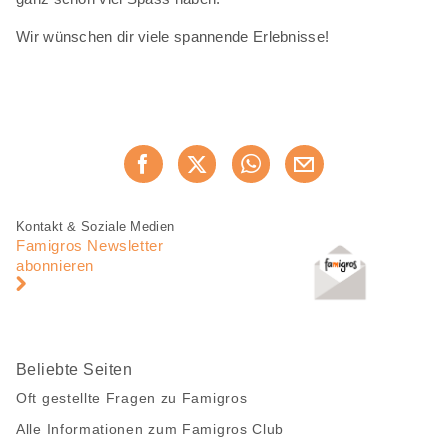
Wir wünschen dir viele spannende Erlebnisse!
Diese
Jetzt weiterempfehlen
Seite
teilen
Fusszeile
Fusszeile
Kontakt & Soziale Medien
Navigation
Famigros Newsletter
abonnieren
Beliebte Seiten
Oft gestellte Fragen zu Famigros
Alle Informationen zum Famigros Club