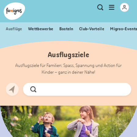
Sprungmarken
Header
Home Famigros.ch
Logo
Meta
Menu
Suche
Navigation
Navigation
öffnen
Ausflüge
Wettbewerbe
Basteln
Club-Vorteile
Migros-Event
Ausflugsziele
Ausflugsziele für Familien: Spass, Spannung und Action für
Kinder – ganz in deiner Nähe!
Jetzt
Suchen