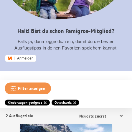
Halt! Bist du schon Famigros-Mitglied?
Falls ja, dann logge dich ein, damit du die besten
Ausflugstipps in deinen Favoriten speichern kannst.
Anmelden
Filter anzeigen
Kinderwagen geeignet
Ostschweiz
Resultat
2
Ausflugsziele
Sortierung