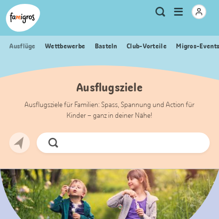
Sprungmarken
Header
Home Famigros.ch
Logo
Meta
Menu
Suche
Navigation
Navigation
öffnen
Ausflüge
Wettbewerbe
Basteln
Club-Vorteile
Migros-Event
Ausflugsziele
Ausflugsziele für Familien: Spass, Spannung und Action für
Kinder – ganz in deiner Nähe!
Jetzt
Suchen