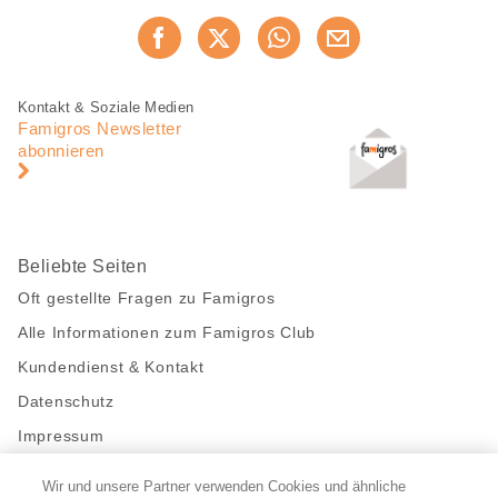
Diese
Jetzt weiterempfehlen
Seite
teilen
Fusszeile
Fusszeile
Kontakt & Soziale Medien
Navigation
Famigros Newsletter
abonnieren
Beliebte Seiten
Oft gestellte Fragen zu Famigros
Alle Informationen zum Famigros Club
Kundendienst & Kontakt
Datenschutz
Impressum
Wir und unsere Partner verwenden Cookies und ähnliche
Bleibe mit uns in Kontakt