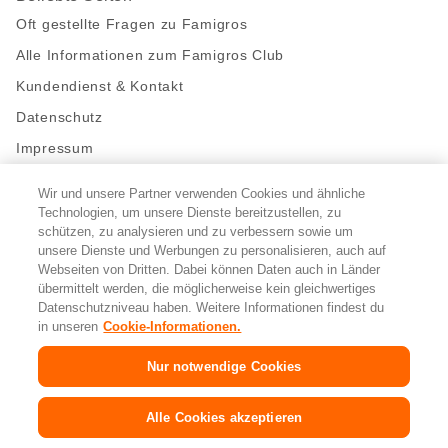
Oft gestellte Fragen zu Famigros
Alle Informationen zum Famigros Club
Kundendienst & Kontakt
Datenschutz
Impressum
Wir und unsere Partner verwenden Cookies und ähnliche
Bleibe mit uns in Kontakt
Technologien, um unsere Dienste bereitzustellen, zu
Facebook
schützen, zu analysieren und zu verbessern sowie um
https://twitter.com/migros
https://www.youtube.com/user/Migr
Pinterest
Instagram
unsere Dienste und Werbungen zu personalisieren, auch auf
Webseiten von Dritten. Dabei können Daten auch in Länder
übermittelt werden, die möglicherweise kein gleichwertiges
Cookie-Einstellungen
Datenschutzniveau haben. Weitere Informationen findest du
in unseren
Cookie-Informationen.
DE
FR
IT
Nur notwendige Cookies
© 2026 Migros-Genossenschafts-Bund
Alle Cookies akzeptieren
Copyright
&