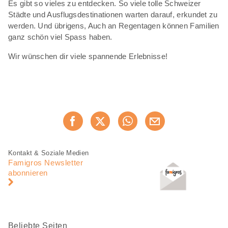
Es gibt so vieles zu entdecken. So viele tolle Schweizer
Städte und Ausflugsdestinationen warten darauf, erkundet zu
werden. Und übrigens, Auch an Regentagen können Familien
ganz schön viel Spass haben.
Wir wünschen dir viele spannende Erlebnisse!
Diese
Jetzt weiterempfehlen
Seite
teilen
Fusszeile
Fusszeile
Kontakt & Soziale Medien
Navigation
Famigros Newsletter
abonnieren
Beliebte Seiten