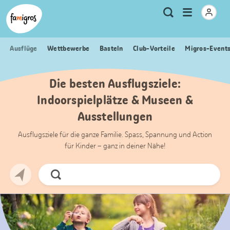
Sprungmarken
Header
Home Famigros.ch
Logo
Meta
Menu
Suche
Navigation
Navigation
öffnen
Ausflüge
Wettbewerbe
Basteln
Club-Vorteile
Migros-Event
Die besten Ausflugsziele:
Indoorspielplätze & Museen &
Ausstellungen
Ausflugsziele für die ganze Familie. Spass, Spannung und Action
für Kinder – ganz in deiner Nähe!
Jetzt
Suchen