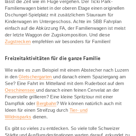
lässt die Zeit wie im Fluge vergehen. Der Ticki Park-
Familienwagen bietet in der oberen Etage einen originellen
Dschungel-Spielplatz mit zusätzlichem Stauraum für
Kinderwagen im Untergeschoss. Achte im SBB Fahrplan
einfach auf die Abkürzung FA, der Familienwagen ist meist
der letzte Waggon der Zugskomposition. Und diese
Zugstrecken
empfehlen wir besonders für Familien!
Freizeitaktivitäten für die ganze Familie
Wie wäre es zum Beispiel mit einem Abstecher nach Luzern
in den
Gletschergarten
und danach einem Spaziergang am
See? Eine Fahrt im Mittelland mit dem Ruderboot auf dem
Oeschinensee
und danach einen feinen Cervelat an der
Feuerstelle grillieren? Eine kleine Spritztour mit einer
Dampflok oder
Bergbahn
? Wir können natürlich auch mit
Ideen für einen Streifzug durch
Tier- und
Wildnisparks
dienen.
Es gibt so vieles zu entdecken. So viele tolle Schweizer
Städte und Ausflugsdestinationen warten darauf, erkundet zu