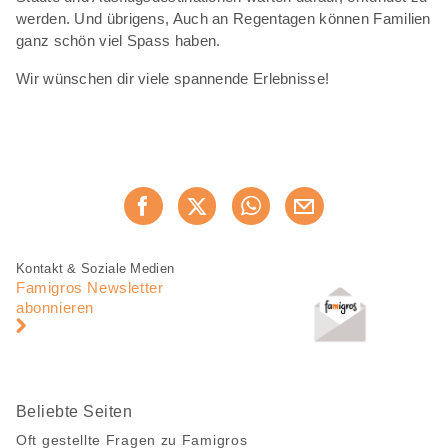
werden. Und übrigens, Auch an Regentagen können Familien
ganz schön viel Spass haben.
Wir wünschen dir viele spannende Erlebnisse!
Diese
Jetzt weiterempfehlen
Seite
teilen
Fusszeile
Fusszeile
Kontakt & Soziale Medien
Navigation
Famigros Newsletter
abonnieren
Beliebte Seiten
Oft gestellte Fragen zu Famigros