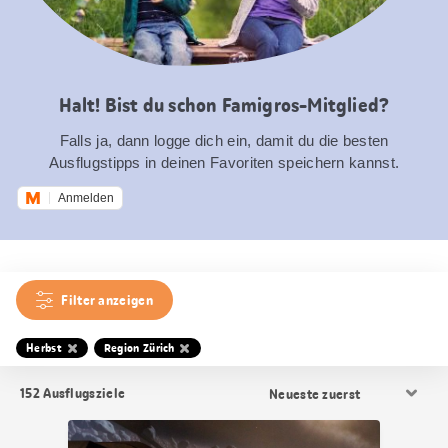
Halt! Bist du schon Famigros-Mitglied?
Falls ja, dann logge dich ein, damit du die besten
Ausflugstipps in deinen Favoriten speichern kannst.
Anmelden
Filter anzeigen
Herbst
Region Zürich
Resultat
152
Ausflugsziele
Sortierung