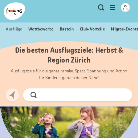
Sprungmarken
Header
Home Famigros.ch
Logo
Meta
Menu
Suche
Navigation
Navigation
öffnen
Ausflüge
Wettbewerbe
Basteln
Club-Vorteile
Migros-Event
Die besten Ausflugsziele: Herbst &
Region Zürich
Ausflugsziele für die ganze Familie. Spass, Spannung und Action
für Kinder – ganz in deiner Nähe!
Jetzt
Suchen