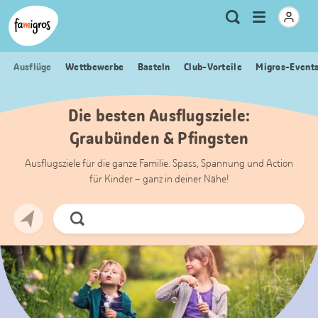
Sprungmarken
Header
Home Famigros.ch
Logo
Meta
Menu
Suche
Navigation
Navigation
öffnen
Ausflüge
Wettbewerbe
Basteln
Club-Vorteile
Migros-Event
Die besten Ausflugsziele:
Graubünden & Pfingsten
Ausflugsziele für die ganze Familie. Spass, Spannung und Action
für Kinder – ganz in deiner Nähe!
Jetzt
Suchen