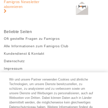
Navigation
Famigros Newsletter
abonnieren
Beliebte Seiten
Oft gestellte Fragen zu Famigros
Alle Informationen zum Famigros Club
Kundendienst & Kontakt
Datenschutz
Impressum
Wir und unsere Partner verwenden Cookies und ähnliche
Bleibe mit uns in Kontakt
Technologien, um unsere Dienste bereitzustellen, zu
Facebook
schützen, zu analysieren und zu verbessern sowie um
https://twitter.com/migros
https://www.youtube.com/user/Migr
Pinterest
Instagram
unsere Dienste und Werbungen zu personalisieren, auch auf
Webseiten von Dritten. Dabei können Daten auch in Länder
übermittelt werden, die möglicherweise kein gleichwertiges
Cookie-Einstellungen
Datenschutzniveau haben. Weitere Informationen findest du