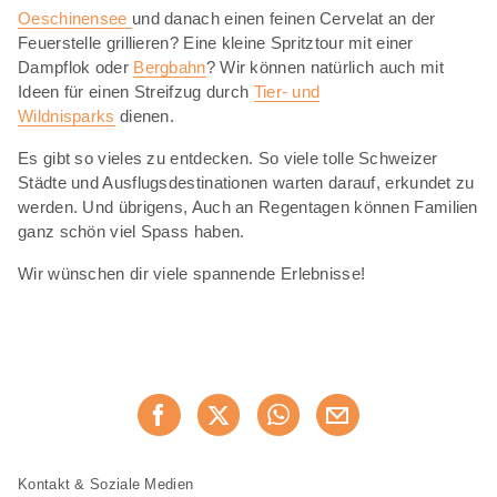
Oeschinensee
und danach einen feinen Cervelat an der
Feuerstelle grillieren? Eine kleine Spritztour mit einer
Dampflok oder
Bergbahn
? Wir können natürlich auch mit
Ideen für einen Streifzug durch
Tier- und
Wildnisparks
dienen.
Es gibt so vieles zu entdecken. So viele tolle Schweizer
Städte und Ausflugsdestinationen warten darauf, erkundet zu
werden. Und übrigens, Auch an Regentagen können Familien
ganz schön viel Spass haben.
Wir wünschen dir viele spannende Erlebnisse!
Diese
Jetzt weiterempfehlen
Seite
teilen
Fusszeile
Fusszeile
Kontakt & Soziale Medien