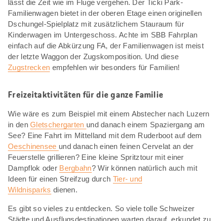
lässt die Zeit wie im Fluge vergehen. Der Ticki Park-
Familienwagen bietet in der oberen Etage einen originellen
Dschungel-Spielplatz mit zusätzlichem Stauraum für
Kinderwagen im Untergeschoss. Achte im SBB Fahrplan
einfach auf die Abkürzung FA, der Familienwagen ist meist
der letzte Waggon der Zugskomposition. Und diese
Zugstrecken
empfehlen wir besonders für Familien!
Freizeitaktivitäten für die ganze Familie
Wie wäre es zum Beispiel mit einem Abstecher nach Luzern
in den
Gletschergarten
und danach einem Spaziergang am
See? Eine Fahrt im Mittelland mit dem Ruderboot auf dem
Oeschinensee
und danach einen feinen Cervelat an der
Feuerstelle grillieren? Eine kleine Spritztour mit einer
Dampflok oder
Bergbahn
? Wir können natürlich auch mit
Ideen für einen Streifzug durch
Tier- und
Wildnisparks
dienen.
Es gibt so vieles zu entdecken. So viele tolle Schweizer
Städte und Ausflugsdestinationen warten darauf, erkundet zu