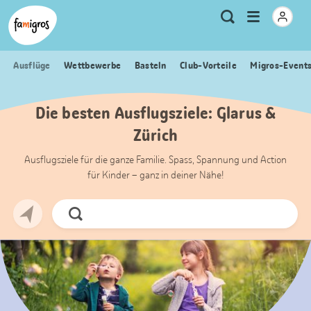
Sprungmarken
Header
Home Famigros.ch
Logo
Meta
Menu
Suche
Navigation
Navigation
öffnen
Ausflüge
Wettbewerbe
Basteln
Club-Vorteile
Migros-Event
Die besten Ausflugsziele: Glarus &
Zürich
Ausflugsziele für die ganze Familie. Spass, Spannung und Action
für Kinder – ganz in deiner Nähe!
Jetzt
Suchen