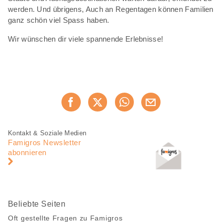
werden. Und übrigens, Auch an Regentagen können Familien
ganz schön viel Spass haben.
Wir wünschen dir viele spannende Erlebnisse!
Diese
Jetzt weiterempfehlen
Seite
teilen
Fusszeile
Fusszeile
Kontakt & Soziale Medien
Navigation
Famigros Newsletter
abonnieren
Beliebte Seiten
Oft gestellte Fragen zu Famigros