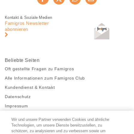
Jetzt weiterempfehlen
Seite
teilen
Fusszeile
Fusszeile
Kontakt & Soziale Medien
Navigation
Famigros Newsletter
abonnieren
Beliebte Seiten
Oft gestellte Fragen zu Famigros
Alle Informationen zum Famigros Club
Kundendienst & Kontakt
Datenschutz
Impressum
Wir und unsere Partner verwenden Cookies und ähnliche
Bleibe mit uns in Kontakt
Technologien, um unsere Dienste bereitzustellen, zu
Facebook
schützen, zu analysieren und zu verbessern sowie um
https://twitter.com/migros
https://www.youtube.com/user/Migr
Pinterest
Instagram