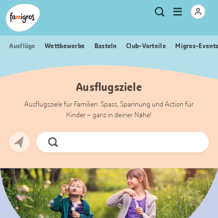
Sprungmarken
Header
Home Famigros.ch
Logo
Meta
Menu
Suche
Navigation
Navigation
öffnen
Ausflüge
Wettbewerbe
Basteln
Club-Vorteile
Migros-Event
Ausflugsziele
Ausflugsziele für Familien: Spass, Spannung und Action für
Kinder – ganz in deiner Nähe!
Jetzt
Suchen