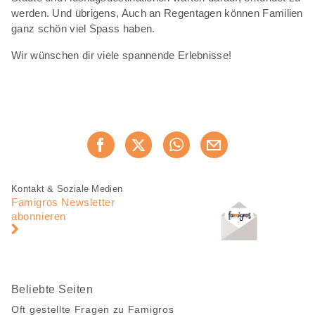
werden. Und übrigens, Auch an Regentagen können Familien
ganz schön viel Spass haben.
Wir wünschen dir viele spannende Erlebnisse!
Diese
Jetzt weiterempfehlen
Seite
teilen
Fusszeile
Fusszeile
Kontakt & Soziale Medien
Navigation
Famigros Newsletter
abonnieren
Beliebte Seiten
Oft gestellte Fragen zu Famigros