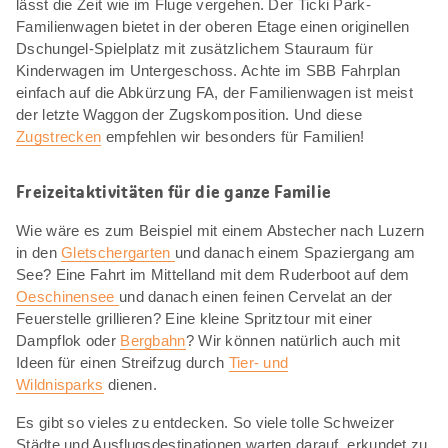
lässt die Zeit wie im Fluge vergehen. Der Ticki Park-
Familienwagen bietet in der oberen Etage einen originellen
Dschungel-Spielplatz mit zusätzlichem Stauraum für
Kinderwagen im Untergeschoss. Achte im SBB Fahrplan
einfach auf die Abkürzung FA, der Familienwagen ist meist
der letzte Waggon der Zugskomposition. Und diese
Zugstrecken
empfehlen wir besonders für Familien!
Freizeitaktivitäten für die ganze Familie
Wie wäre es zum Beispiel mit einem Abstecher nach Luzern
in den
Gletschergarten
und danach einem Spaziergang am
See? Eine Fahrt im Mittelland mit dem Ruderboot auf dem
Oeschinensee
und danach einen feinen Cervelat an der
Feuerstelle grillieren? Eine kleine Spritztour mit einer
Dampflok oder
Bergbahn
? Wir können natürlich auch mit
Ideen für einen Streifzug durch
Tier- und
Wildnisparks
dienen.
Es gibt so vieles zu entdecken. So viele tolle Schweizer
Städte und Ausflugsdestinationen warten darauf, erkundet zu