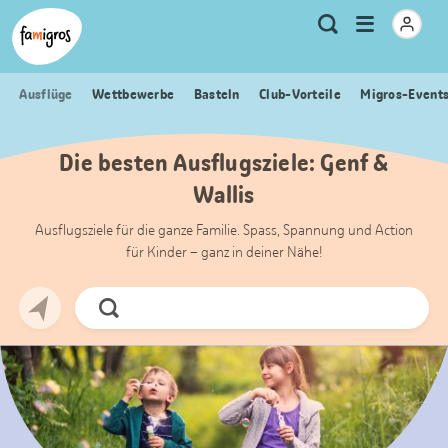
Sprungmarken
Header
Home Famigros.ch
Logo
Meta
Menu
Suche
Navigation
Navigation
öffnen
Ausflüge
Wettbewerbe
Basteln
Club-Vorteile
Migros-Event
Die besten Ausflugsziele: Genf &
Wallis
Ausflugsziele für die ganze Familie. Spass, Spannung und Action
für Kinder – ganz in deiner Nähe!
Jetzt
Suchen