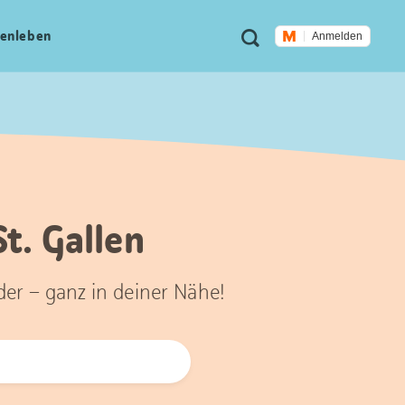
Meta
Suche
en­leben
Anmelden
Navigation
t. Gallen
der – ganz in deiner Nähe!