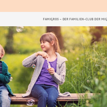
Breadcrumb
FAMIGROS – DER FAMILIEN-CLUB DER MI
Navigation