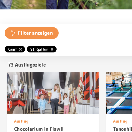
Filter anzeigen
Genf
St. Gallen
73
Ausflugsziele
Ausflug
Ausflug
Chocolarium in Flawil
Tanoshii