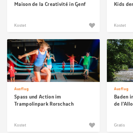
Maison de la Creativité in Genf
Kids de
Kostet
Kostet
Ausflug
Ausflug
Spass und Action im
Baden i
Trampolinpark Rorschach
de l’All
Kostet
Gratis