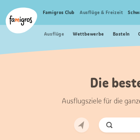
Sprungmarken
Header
Home Famigros.ch
Navigation
Logo
Famigros Club
Ausflüge & Freizeit
Schw
Haupt
Navigation
Ausflüge
Wettbewerbe
Basteln
Die best
Ausflugsziele für die gan
Jetzt
Suchen