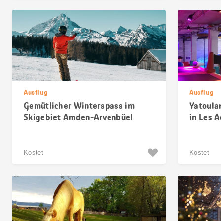
Ausflug
Ausflug
Gemütlicher Winterspass im
Yatoula
Skigebiet Amden-Arvenbüel
in Les A
Kostet
Kostet