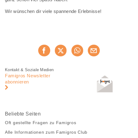
Wir wünschen dir viele spannende Erlebnisse!
Diese
Jetzt weiterempfehlen
Seite
teilen
Fusszeile
Fusszeile
Kontakt & Soziale Medien
Navigation
Famigros Newsletter
abonnieren
Beliebte Seiten
Oft gestellte Fragen zu Famigros
Alle Informationen zum Famigros Club