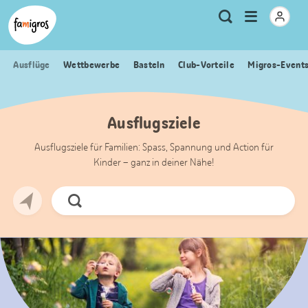
Sprungmarken
Header
Home Famigros.ch
Logo
Meta
Menu
Suche
Navigation
Navigation
öffnen
Ausflüge
Wettbewerbe
Basteln
Club-Vorteile
Migros-Event
Ausflugsziele
Ausflugsziele für Familien: Spass, Spannung und Action für
Kinder – ganz in deiner Nähe!
Jetzt
Suchen