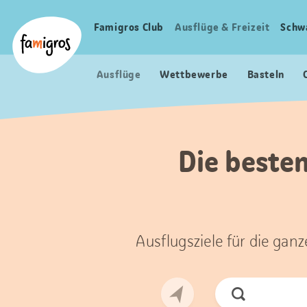
Sprungmarken
Header
Home Famigros.ch
Navigation
Logo
Famigros Club
Ausflüge & Freizeit
Schw
Haupt
Navigation
Ausflüge
Wettbewerbe
Basteln
Die besten
Ausflugsziele für die gan
Jetzt