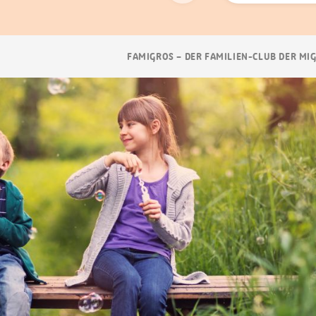
Suchen
Breadcrumb
FAMIGROS – DER FAMILIEN-CLUB DER MI
Navigation