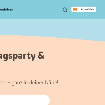
Meta
Suche
en­leben
Anmelden
Navigation
tagsparty &
der – ganz in deiner Nähe!