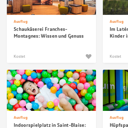
Ausflug
Ausflug
Schaukäserei Franches-
Im Laté
Montagnes: Wissen und Genuss
Kinder 
Kostet
Kostet
Ausflug
Ausflug
Indoorspielplatz in Saint-Blaise:
Hüpfspa