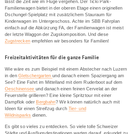
lässt die Zeit wie im Fluge vergehen. Der Ticki Park-
Familienwagen bietet in der oberen Etage einen originellen
Dschungel-Spielplatz mit zusätzlichem Stauraum für
Kinderwagen im Untergeschoss. Achte im SBB Fahrplan
einfach auf die Abkürzung FA, der Familienwagen ist meist
der letzte Waggon der Zugskomposition. Und diese
Zugstrecken
empfehlen wir besonders für Familien!
Freizeitaktivitäten für die ganze Familie
Wie wäre es zum Beispiel mit einem Abstecher nach Luzern
in den
Gletschergarten
und danach einem Spaziergang am
See? Eine Fahrt im Mittelland mit dem Ruderboot auf dem
Oeschinensee
und danach einen feinen Cervelat an der
Feuerstelle grillieren? Eine kleine Spritztour mit einer
Dampflok oder
Bergbahn
? Wir können natürlich auch mit
Ideen für einen Streifzug durch
Tier- und
Wildnisparks
dienen.
Es gibt so vieles zu entdecken. So viele tolle Schweizer
Städte und Ausflugsdestinationen warten darauf, erkundet zu