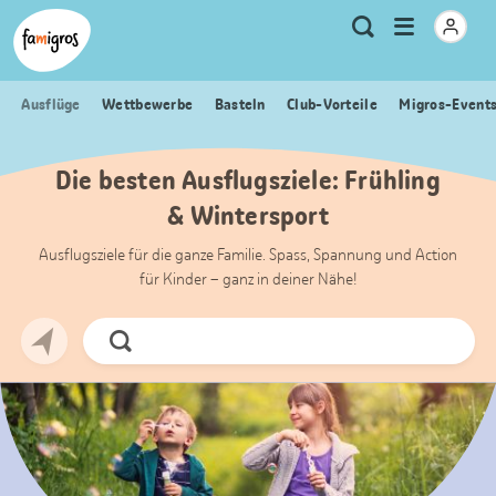
Sprungmarken
Header
Home Famigros.ch
Logo
Meta
Menu
Suche
Navigation
Navigation
öffnen
Ausflüge
Wettbewerbe
Basteln
Club-Vorteile
Migros-Event
Die besten Ausflugsziele: Frühling
& Wintersport
Ausflugsziele für die ganze Familie. Spass, Spannung und Action
für Kinder – ganz in deiner Nähe!
Jetzt
Suchen