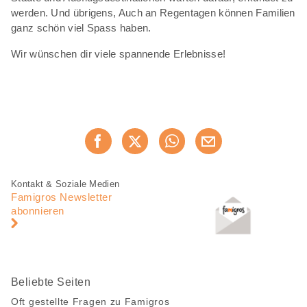
werden. Und übrigens, Auch an Regentagen können Familien
ganz schön viel Spass haben.
Wir wünschen dir viele spannende Erlebnisse!
Diese
Jetzt weiterempfehlen
Seite
teilen
Fusszeile
Fusszeile
Kontakt & Soziale Medien
Navigation
Famigros Newsletter
abonnieren
Beliebte Seiten
Oft gestellte Fragen zu Famigros