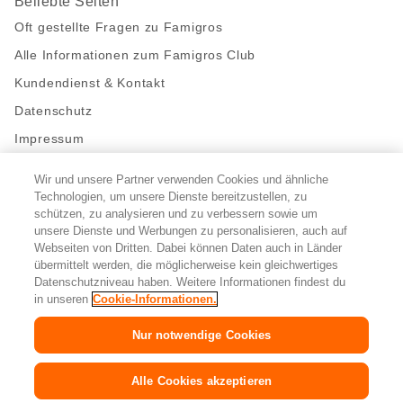
Beliebte Seiten
Oft gestellte Fragen zu Famigros
Alle Informationen zum Famigros Club
Kundendienst & Kontakt
Datenschutz
Impressum
Wir und unsere Partner verwenden Cookies und ähnliche
Bleibe mit uns in Kontakt
Technologien, um unsere Dienste bereitzustellen, zu
Facebook
schützen, zu analysieren und zu verbessern sowie um
https://twitter.com/migros
https://www.youtube.com/user/Migr
Pinterest
Instagram
unsere Dienste und Werbungen zu personalisieren, auch auf
Webseiten von Dritten. Dabei können Daten auch in Länder
übermittelt werden, die möglicherweise kein gleichwertiges
Cookie-Einstellungen
Datenschutzniveau haben. Weitere Informationen findest du
in unseren
Cookie-Informationen.
DE
FR
IT
Nur notwendige Cookies
© 2026 Migros-Genossenschafts-Bund
Alle Cookies akzeptieren
Copyright