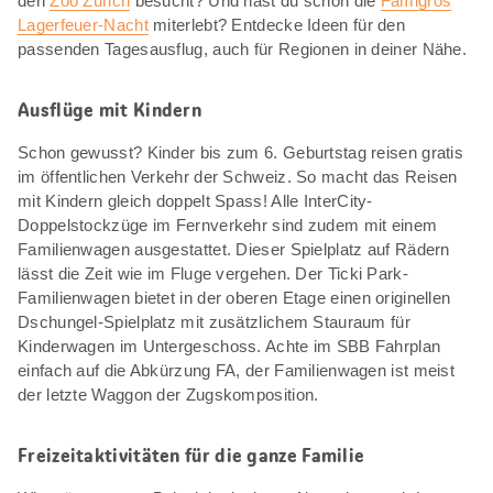
den
Zoo Zürich
besucht? Und hast du schon die
Famigros
Lagerfeuer-Nacht
miterlebt? Entdecke Ideen für den
passenden Tagesausflug, auch für Regionen in deiner Nähe.
Ausflüge mit Kindern
Schon gewusst? Kinder bis zum 6. Geburtstag reisen gratis
im öffentlichen Verkehr der Schweiz. So macht das Reisen
mit Kindern gleich doppelt Spass! Alle InterCity-
Doppelstockzüge im Fernverkehr sind zudem mit einem
Familienwagen ausgestattet. Dieser Spielplatz auf Rädern
lässt die Zeit wie im Fluge vergehen. Der Ticki Park-
Familienwagen bietet in der oberen Etage einen originellen
Dschungel-Spielplatz mit zusätzlichem Stauraum für
Kinderwagen im Untergeschoss. Achte im SBB Fahrplan
einfach auf die Abkürzung FA, der Familienwagen ist meist
der letzte Waggon der Zugskomposition.
Freizeitaktivitäten für die ganze Familie