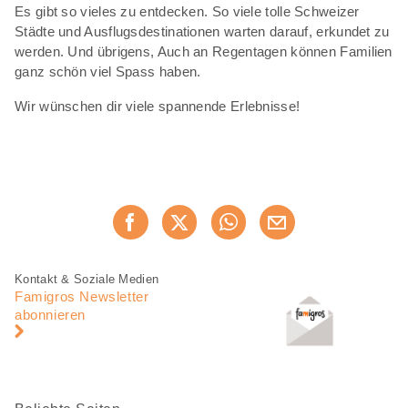
Es gibt so vieles zu entdecken. So viele tolle Schweizer
Städte und Ausflugsdestinationen warten darauf, erkundet zu
werden. Und übrigens, Auch an Regentagen können Familien
ganz schön viel Spass haben.
Wir wünschen dir viele spannende Erlebnisse!
Diese
Jetzt weiterempfehlen
Seite
teilen
Fusszeile
Fusszeile
Kontakt & Soziale Medien
Navigation
Famigros Newsletter
abonnieren