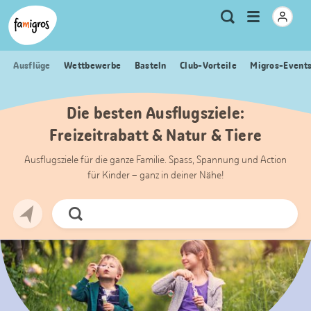
Sprungmarken
Header
Home Famigros.ch
Logo
Meta
Menu
Suche
Navigation
Navigation
öffnen
Ausflüge
Wettbewerbe
Basteln
Club-Vorteile
Migros-Event
Die besten Ausflugsziele:
Freizeitrabatt & Natur & Tiere
Ausflugsziele für die ganze Familie. Spass, Spannung und Action
für Kinder – ganz in deiner Nähe!
Jetzt
Suchen