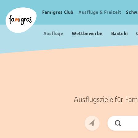
Sprungmarken
Header
Home Famigros.ch
Navigation
Logo
Famigros Club
Ausflüge & Freizeit
Schw
Haupt
Navigation
Ausflüge
Wettbewerbe
Basteln
Ausflugsziele für Fam
Jetzt
Suchen