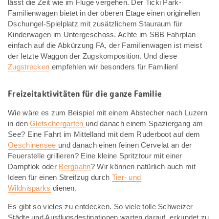
lässt die Zeit wie im Fluge vergehen. Der Ticki Park-
Familienwagen bietet in der oberen Etage einen originellen
Dschungel-Spielplatz mit zusätzlichem Stauraum für
Kinderwagen im Untergeschoss. Achte im SBB Fahrplan
einfach auf die Abkürzung FA, der Familienwagen ist meist
der letzte Waggon der Zugskomposition. Und diese
Zugstrecken
empfehlen wir besonders für Familien!
Freizeitaktivitäten für die ganze Familie
Wie wäre es zum Beispiel mit einem Abstecher nach Luzern
in den
Gletschergarten
und danach einem Spaziergang am
See? Eine Fahrt im Mittelland mit dem Ruderboot auf dem
Oeschinensee
und danach einen feinen Cervelat an der
Feuerstelle grillieren? Eine kleine Spritztour mit einer
Dampflok oder
Bergbahn
? Wir können natürlich auch mit
Ideen für einen Streifzug durch
Tier- und
Wildnisparks
dienen.
Es gibt so vieles zu entdecken. So viele tolle Schweizer
Städte und Ausflugsdestinationen warten darauf, erkundet zu