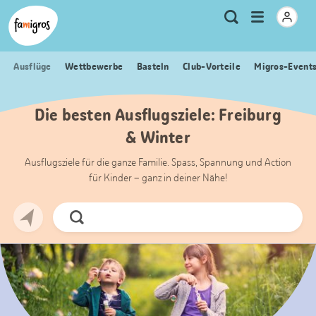
Sprungmarken
Header
Home Famigros.ch
Logo
Meta
Menu
Suche
Navigation
Navigation
öffnen
Ausflüge
Wettbewerbe
Basteln
Club-Vorteile
Migros-Event
Die besten Ausflugsziele: Freiburg
& Winter
Ausflugsziele für die ganze Familie. Spass, Spannung und Action
für Kinder – ganz in deiner Nähe!
Jetzt
Suchen