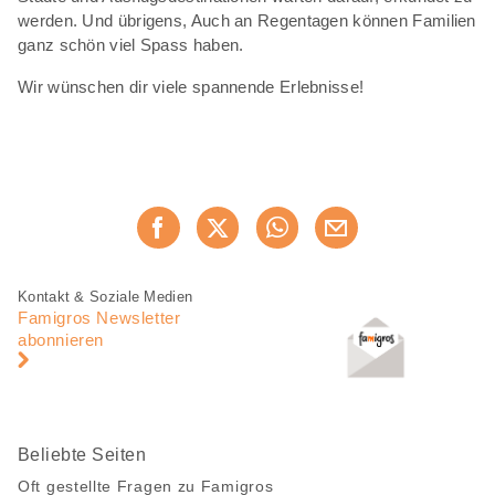
werden. Und übrigens, Auch an Regentagen können Familien
ganz schön viel Spass haben.
Wir wünschen dir viele spannende Erlebnisse!
Diese
Jetzt weiterempfehlen
Seite
teilen
Fusszeile
Fusszeile
Kontakt & Soziale Medien
Navigation
Famigros Newsletter
abonnieren
Beliebte Seiten
Oft gestellte Fragen zu Famigros