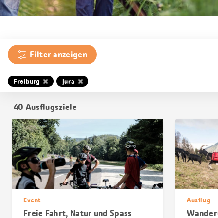
Filter anzeigen
Freiburg
Jura
40
Ausflugsziele
Event
Ausflug
Freie Fahrt, Natur und Spass
Wanderu