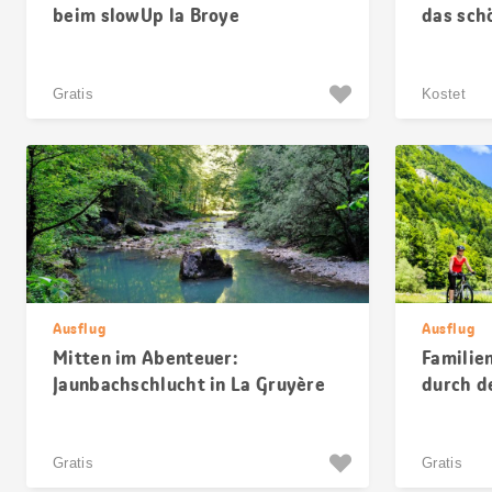
beim slowUp la Broye
das sch
Gratis
Kostet
Ausflug
Ausflug
Mitten im Abenteuer:
Familie
Jaunbachschlucht in La Gruyère
durch d
Gratis
Gratis