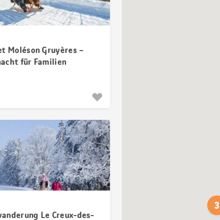
et Moléson Gruyères –
acht für Familien
3
anderung Le Creux-des-