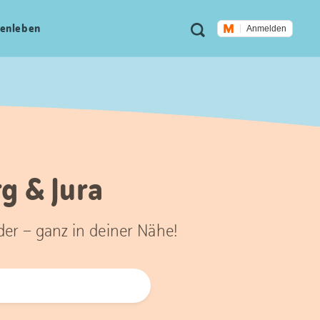
Meta
Suche
en­leben
Anmelden
Navigation
rg & Jura
der – ganz in deiner Nähe!