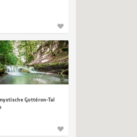
mystische Gottéron-Tal
n