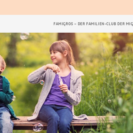
Breadcrumb
FAMIGROS – DER FAMILIEN-CLUB DER MI
Navigation