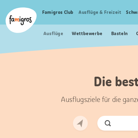
Sprungmarken
Header
Home Famigros.ch
Navigation
Logo
Famigros Club
Ausflüge & Freizeit
Schw
Haupt
Navigation
Ausflüge
Wettbewerbe
Basteln
Die best
Ausflugsziele für die gan
Jetzt
Suchen