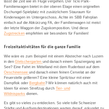
lässt die Zeit wie im Fluge vergehen. Der Ticki Park-
Familienwagen bietet in der oberen Etage einen originellen
Dschungel-Spielplatz mit zusätzlichem Stauraum für
Kinderwagen im Untergeschoss. Achte im SBB Fahrplan
einfach auf die Abkürzung FA, der Familienwagen ist meist
der letzte Waggon der Zugskomposition. Und diese
Zugstrecken
empfehlen wir besonders für Familien!
Freizeitaktivitäten für die ganze Familie
Wie wäre es zum Beispiel mit einem Abstecher nach Luzern
in den
Gletschergarten
und danach einem Spaziergang am
See? Eine Fahrt im Mittelland mit dem Ruderboot auf dem
Oeschinensee
und danach einen feinen Cervelat an der
Feuerstelle grillieren? Eine kleine Spritztour mit einer
Dampflok oder
Bergbahn
? Wir können natürlich auch mit
Ideen für einen Streifzug durch
Tier- und
Wildnisparks
dienen.
Es gibt so vieles zu entdecken. So viele tolle Schweizer
Städte und Ausflugsdestinationen warten darauf, erkundet zu