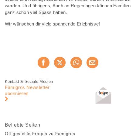
werden. Und übrigens, Auch an Regentagen können Familien
ganz schön viel Spass haben.
Wir wünschen dir viele spannende Erlebnisse!
Diese
Jetzt weiterempfehlen
Seite
teilen
Fusszeile
Fusszeile
Kontakt & Soziale Medien
Navigation
Famigros Newsletter
abonnieren
Beliebte Seiten
Oft gestellte Fragen zu Famigros