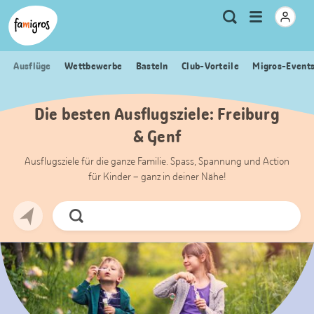
Sprungmarken
Header
Home Famigros.ch
Logo
Meta
Menu
Suche
Navigation
Navigation
öffnen
Ausflüge
Wettbewerbe
Basteln
Club-Vorteile
Migros-Event
Die besten Ausflugsziele: Freiburg
& Genf
Ausflugsziele für die ganze Familie. Spass, Spannung und Action
für Kinder – ganz in deiner Nähe!
Jetzt
Suchen