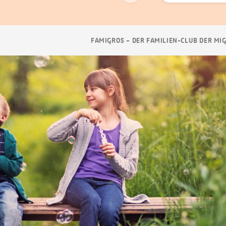
Suchen
Breadcrumb
FAMIGROS – DER FAMILIEN-CLUB DER MI
Navigation