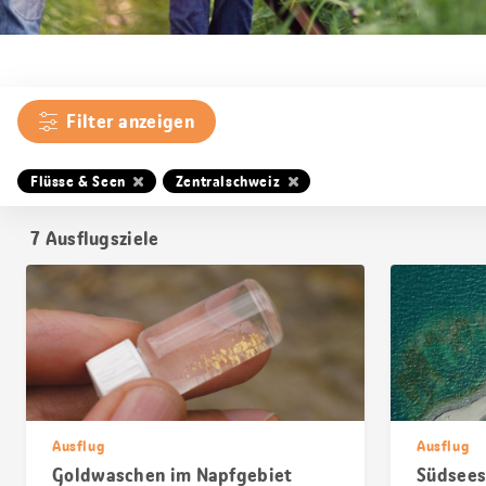
Filter anzeigen
Flüsse & Seen
Zentralschweiz
7
Ausflugsziele
Ausflug
Ausflug
Goldwaschen im Napfgebiet
Südsees