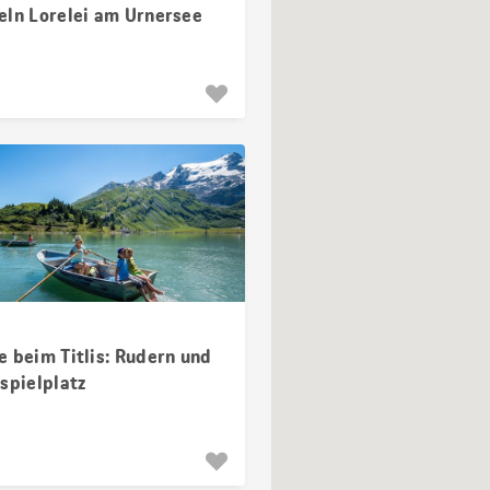
eln Lorelei am Urnersee
e beim Titlis: Rudern und
spielplatz