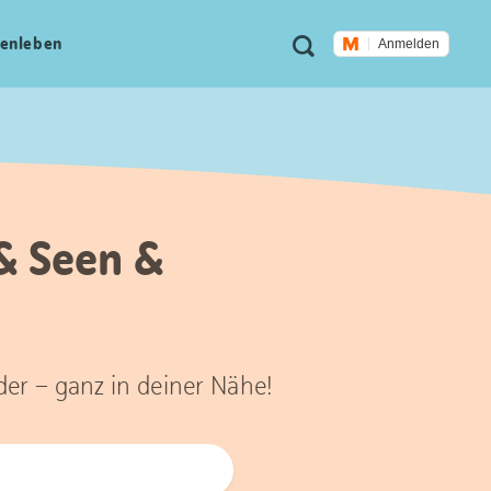
Meta
Suche
en­leben
Anmelden
Navigation
 & Seen &
der – ganz in deiner Nähe!