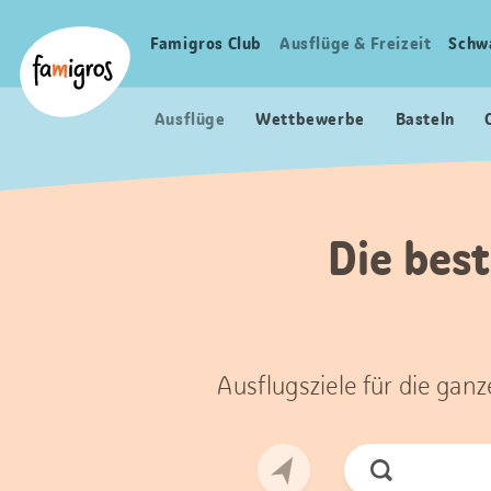
Sprungmarken
Header
Home Famigros.ch
Navigation
Logo
Famigros Club
Ausflüge & Freizeit
Schw
Haupt
Navigation
Ausflüge
Wettbewerbe
Basteln
Die best
Ausflugsziele für die gan
Jetzt