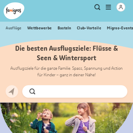
Sprungmarken
Header
Home Famigros.ch
Logo
Meta
Menu
Suche
Navigation
Navigation
öffnen
Ausflüge
Wettbewerbe
Basteln
Club-Vorteile
Migros-Event
Die besten Ausflugsziele: Flüsse &
Seen & Wintersport
Ausflugsziele für die ganze Familie. Spass, Spannung und Action
für Kinder – ganz in deiner Nähe!
Jetzt
Suchen