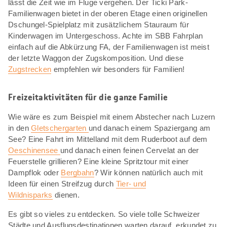
lässt die Zeit wie im Fluge vergehen. Der Ticki Park-
Familienwagen bietet in der oberen Etage einen originellen
Dschungel-Spielplatz mit zusätzlichem Stauraum für
Kinderwagen im Untergeschoss. Achte im SBB Fahrplan
einfach auf die Abkürzung FA, der Familienwagen ist meist
der letzte Waggon der Zugskomposition. Und diese
Zugstrecken
empfehlen wir besonders für Familien!
Freizeitaktivitäten für die ganze Familie
Wie wäre es zum Beispiel mit einem Abstecher nach Luzern
in den
Gletschergarten
und danach einem Spaziergang am
See? Eine Fahrt im Mittelland mit dem Ruderboot auf dem
Oeschinensee
und danach einen feinen Cervelat an der
Feuerstelle grillieren? Eine kleine Spritztour mit einer
Dampflok oder
Bergbahn
? Wir können natürlich auch mit
Ideen für einen Streifzug durch
Tier- und
Wildnisparks
dienen.
Es gibt so vieles zu entdecken. So viele tolle Schweizer
Städte und Ausflugsdestinationen warten darauf, erkundet zu