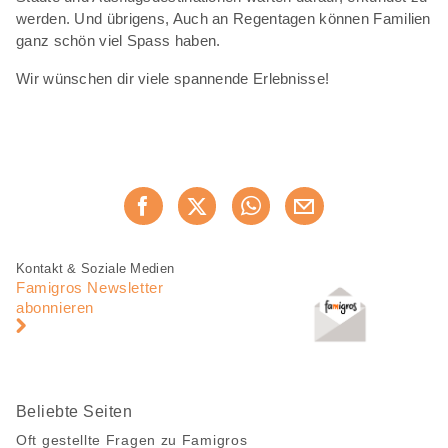
werden. Und übrigens, Auch an Regentagen können Familien
ganz schön viel Spass haben.
Wir wünschen dir viele spannende Erlebnisse!
Diese
Jetzt weiterempfehlen
Seite
teilen
Fusszeile
Fusszeile
Kontakt & Soziale Medien
Navigation
Famigros Newsletter
abonnieren
Beliebte Seiten
Oft gestellte Fragen zu Famigros