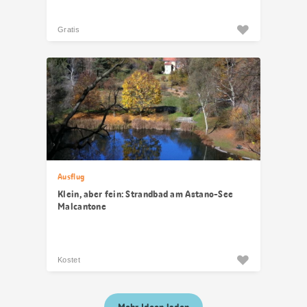
Gratis
Ausflug
Klein, aber fein: Strandbad am Astano-See
Malcantone
Kostet