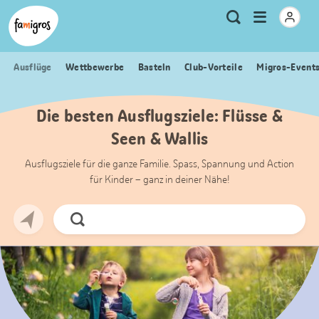
Sprungmarken
Header
Home Famigros.ch
Logo
Meta
Menu
Suche
Navigation
Navigation
öffnen
Ausflüge
Wettbewerbe
Basteln
Club-Vorteile
Migros-Event
Die besten Ausflugsziele: Flüsse &
Seen & Wallis
Ausflugsziele für die ganze Familie. Spass, Spannung und Action
für Kinder – ganz in deiner Nähe!
Jetzt
Suchen