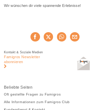
Wir wünschen dir viele spannende Erlebnisse!
Diese
Jetzt weiterempfehlen
Seite
teilen
Fusszeile
Fusszeile
Kontakt & Soziale Medien
Navigation
Famigros Newsletter
abonnieren
Beliebte Seiten
Oft gestellte Fragen zu Famigros
Alle Informationen zum Famigros Club
Kundendienst & Kontakt