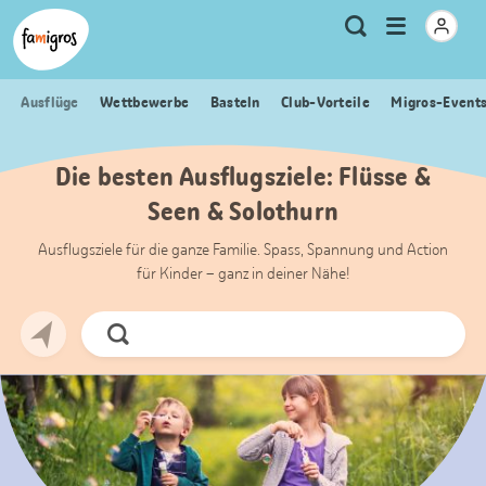
Sprungmarken
Header
Home Famigros.ch
Logo
Meta
Menu
Suche
Navigation
Navigation
öffnen
Ausflüge
Wettbewerbe
Basteln
Club-Vorteile
Migros-Event
Die besten Ausflugsziele: Flüsse &
Seen & Solothurn
Ausflugsziele für die ganze Familie. Spass, Spannung und Action
für Kinder – ganz in deiner Nähe!
Jetzt
Suchen