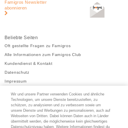
Navigation
Famigros Newsletter
abonnieren
Beliebte Seiten
Oft gestellte Fragen zu Famigros
Alle Informationen zum Famigros Club
Kundendienst & Kontakt
Datenschutz
Impressum
Wir und unsere Partner verwenden Cookies und ähnliche
Bleibe mit uns in Kontakt
Technologien, um unsere Dienste bereitzustellen, zu
Facebook
schützen, zu analysieren und zu verbessern sowie um
https://twitter.com/migros
https://www.youtube.com/user/Migr
Pinterest
Instagram
unsere Dienste und Werbungen zu personalisieren, auch auf
Webseiten von Dritten. Dabei können Daten auch in Länder
übermittelt werden, die möglicherweise kein gleichwertiges
Cookie-Einstellungen
Datenschutzniveau haben. Weitere Informationen findest du