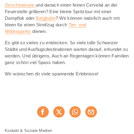
Oeschinensee
und danach einen feinen Cervelat an der
Feuerstelle grillieren? Eine kleine Spritztour mit einer
Dampflok oder
Bergbahn
? Wir können natürlich auch mit
Ideen für einen Streifzug durch
Tier- und
Wildnisparks
dienen.
Es gibt so vieles zu entdecken. So viele tolle Schweizer
Städte und Ausflugsdestinationen warten darauf, erkundet zu
werden. Und übrigens, Auch an Regentagen können Familien
ganz schön viel Spass haben.
Wir wünschen dir viele spannende Erlebnisse!
Diese
Jetzt weiterempfehlen
Seite
teilen
Fusszeile
Fusszeile
Kontakt & Soziale Medien