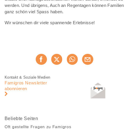
werden. Und übrigens, Auch an Regentagen können Familien
ganz schön viel Spass haben.
Wir wünschen dir viele spannende Erlebnisse!
Diese
Jetzt weiterempfehlen
Seite
teilen
Fusszeile
Fusszeile
Kontakt & Soziale Medien
Navigation
Famigros Newsletter
abonnieren
Beliebte Seiten
Oft gestellte Fragen zu Famigros