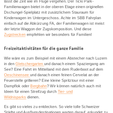
lässt die Zeit wie im Fluge vergehen. Der Ticki Park-
Familienwagen bietet in der oberen Etage einen originellen
Dschungel-Spielplatz mit zusätzlichem Stauraum für
Kinderwagen im Untergeschoss. Achte im SBB Fahrplan
einfach auf die Abkürzung FA, der Familienwagen ist meist
der letzte Waggon der Zugskomposition. Und diese
Zugstrecken
empfehlen wir besonders für Familien!
Freizeitaktivitäten für die ganze Familie
Wie wäre es zum Beispiel mit einem Abstecher nach Luzern
in den
Gletschergarten
und danach einem Spaziergang am
See? Eine Fahrt im Mittelland mit dem Ruderboot auf dem
Oeschinensee
und danach einen feinen Cervelat an der
Feuerstelle grillieren? Eine kleine Spritztour mit einer
Dampflok oder
Bergbahn
? Wir können natürlich auch mit
Ideen für einen Streifzug durch
Tier- und
Wildnisparks
dienen.
Es gibt so vieles zu entdecken. So viele tolle Schweizer
Städte und Ausflugsdestinationen warten darauf, erkundet zu