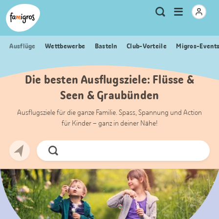
Sprungmarken
Header
Home Famigros.ch
Logo
Meta
Menu
Suche
Navigation
Navigation
öffnen
Ausflüge
Wettbewerbe
Basteln
Club-Vorteile
Migros-Event
Die besten Ausflugsziele: Flüsse &
Seen & Graubünden
Ausflugsziele für die ganze Familie. Spass, Spannung und Action
für Kinder – ganz in deiner Nähe!
Jetzt
Suchen