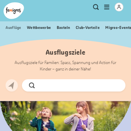
Sprungmarken
Header
Home Famigros.ch
Logo
Meta
Menu
Suche
Navigation
Navigation
öffnen
Ausflüge
Wettbewerbe
Basteln
Club-Vorteile
Migros-Event
Ausflugsziele
Ausflugsziele für Familien: Spass, Spannung und Action für
Kinder – ganz in deiner Nähe!
Jetzt
Suchen