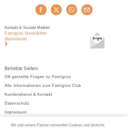
Diese
Jetzt weiterempfehlen
Seite
teilen
Fusszeile
Fusszeile
Kontakt & Soziale Medien
Navigation
Famigros Newsletter
abonnieren
Beliebte Seiten
Oft gestellte Fragen zu Famigros
Alle Informationen zum Famigros Club
Kundendienst & Kontakt
Datenschutz
Impressum
Wir und unsere Partner verwenden Cookies und ähnliche
Bleibe mit uns in Kontakt