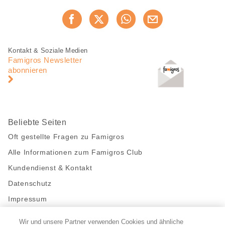
Diese
Jetzt weiterempfehlen
Seite
teilen
Fusszeile
Fusszeile
Kontakt & Soziale Medien
Navigation
Famigros Newsletter
abonnieren
Beliebte Seiten
Oft gestellte Fragen zu Famigros
Alle Informationen zum Famigros Club
Kundendienst & Kontakt
Datenschutz
Impressum
Wir und unsere Partner verwenden Cookies und ähnliche
Bleibe mit uns in Kontakt