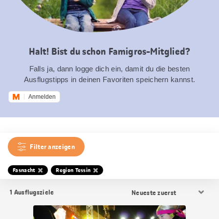
Halt! Bist du schon Famigros-Mitglied?
Falls ja, dann logge dich ein, damit du die besten
Ausflugstipps in deinen Favoriten speichern kannst.
Anmelden
Filter anzeigen
Fasnacht
Region Tessin
Resultat
1
Ausflugsziele
Sortierung