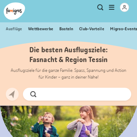
Sprungmarken
Header
Home Famigros.ch
Logo
Meta
Menu
Suche
Navigation
Navigation
öffnen
Ausflüge
Wettbewerbe
Basteln
Club-Vorteile
Migros-Event
Die besten Ausflugsziele:
Fasnacht & Region Tessin
Ausflugsziele für die ganze Familie. Spass, Spannung und Action
für Kinder – ganz in deiner Nähe!
Jetzt
Suchen