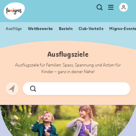
Sprungmarken
Header
Home Famigros.ch
Logo
Meta
Menu
Suche
Navigation
Navigation
öffnen
Ausflüge
Wettbewerbe
Basteln
Club-Vorteile
Migros-Event
Ausflugsziele
Ausflugsziele für Familien: Spass, Spannung und Action für
Kinder – ganz in deiner Nähe!
Jetzt
Suchen