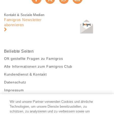
Jetzt weiterempfehlen
Seite
teilen
Fusszeile
Fusszeile
Kontakt & Soziale Medien
Navigation
Famigros Newsletter
abonnieren
Beliebte Seiten
Oft gestellte Fragen zu Famigros
Alle Informationen zum Famigros Club
Kundendienst & Kontakt
Datenschutz
Impressum
Wir und unsere Partner verwenden Cookies und ähnliche
Bleibe mit uns in Kontakt
Technologien, um unsere Dienste bereitzustellen, zu
Facebook
schützen, zu analysieren und zu verbessern sowie um
https://twitter.com/migros
https://www.youtube.com/user/Migr
Pinterest
Instagram