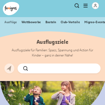
Sprungmarken
Header
Home Famigros.ch
Logo
Meta
Menu
Suche
Navigation
Navigation
öffnen
Ausflüge
Wettbewerbe
Basteln
Club-Vorteile
Migros-Event
Ausflugsziele
Ausflugsziele für Familien: Spass, Spannung und Action für
Kinder – ganz in deiner Nähe!
Jetzt
Suchen