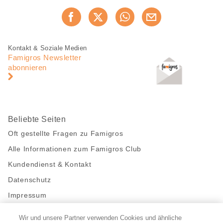
Diese
Jetzt weiterempfehlen
Seite
teilen
Fusszeile
Fusszeile
Kontakt & Soziale Medien
Navigation
Famigros Newsletter
abonnieren
Beliebte Seiten
Oft gestellte Fragen zu Famigros
Alle Informationen zum Famigros Club
Kundendienst & Kontakt
Datenschutz
Impressum
Wir und unsere Partner verwenden Cookies und ähnliche
Bleibe mit uns in Kontakt