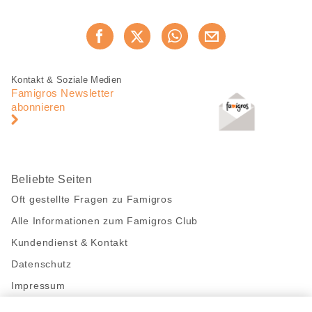
Diese
Jetzt weiterempfehlen
Seite
teilen
Fusszeile
Fusszeile
Kontakt & Soziale Medien
Navigation
Famigros Newsletter
abonnieren
Beliebte Seiten
Oft gestellte Fragen zu Famigros
Alle Informationen zum Famigros Club
Kundendienst & Kontakt
Datenschutz
Impressum