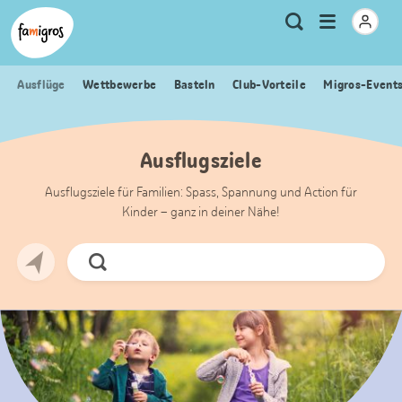
Sprungmarken
Header
Home Famigros.ch
Logo
Meta
Menu
Suche
Navigation
Navigation
öffnen
Ausflüge
Wettbewerbe
Basteln
Club-Vorteile
Migros-Event
Ausflugsziele
Ausflugsziele für Familien: Spass, Spannung und Action für
Kinder – ganz in deiner Nähe!
Jetzt
Suchen