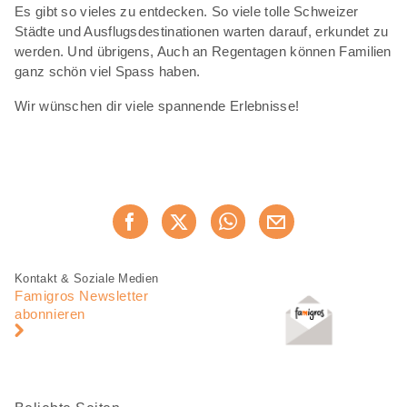
Es gibt so vieles zu entdecken. So viele tolle Schweizer
Städte und Ausflugsdestinationen warten darauf, erkundet zu
werden. Und übrigens, Auch an Regentagen können Familien
ganz schön viel Spass haben.
Wir wünschen dir viele spannende Erlebnisse!
Diese
Jetzt weiterempfehlen
Seite
teilen
Fusszeile
Fusszeile
Kontakt & Soziale Medien
Navigation
Famigros Newsletter
abonnieren