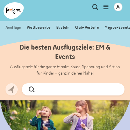
Sprungmarken
Header
Home Famigros.ch
Logo
Meta
Menu
Suche
Navigation
Navigation
öffnen
Ausflüge
Wettbewerbe
Basteln
Club-Vorteile
Migros-Event
Die besten Ausflugsziele: EM &
Events
Ausflugsziele für die ganze Familie. Spass, Spannung und Action
für Kinder – ganz in deiner Nähe!
Jetzt
Suchen