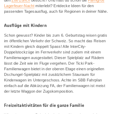
den
Zoo Zürich
besucht? Und hast du schon die
Famigros
Lagerfeuer-Nacht
miterlebt? Entdecke Ideen für den
passenden Tagesausflug, auch für Regionen in deiner Nähe.
Ausflüge mit Kindern
Schon gewusst? Kinder bis zum 6. Geburtstag reisen gratis
im öffentlichen Verkehr der Schweiz. So macht das Reisen
mit Kindern gleich doppelt Spass! Alle InterCity-
Doppelstockzüge im Fernverkehr sind zudem mit einem
Familienwagen ausgestattet. Dieser Spielplatz auf Rädern
lässt die Zeit wie im Fluge vergehen. Der Ticki Park-
Familienwagen bietet in der oberen Etage einen originellen
Dschungel-Spielplatz mit zusätzlichem Stauraum für
Kinderwagen im Untergeschoss. Achte im SBB Fahrplan
einfach auf die Abkürzung FA, der Familienwagen ist meist
der letzte Waggon der Zugskomposition.
Freizeitaktivitäten für die ganze Familie