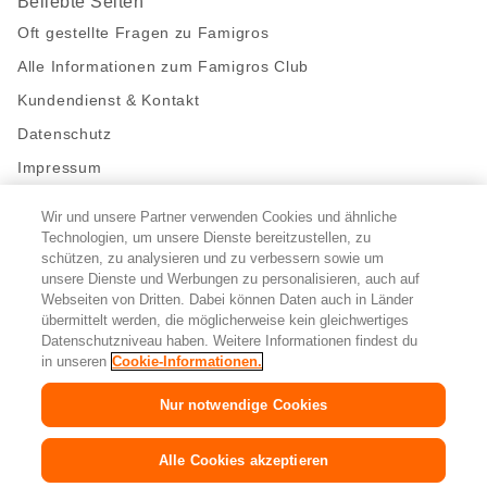
Beliebte Seiten
Oft gestellte Fragen zu Famigros
Alle Informationen zum Famigros Club
Kundendienst & Kontakt
Datenschutz
Impressum
Wir und unsere Partner verwenden Cookies und ähnliche
Bleibe mit uns in Kontakt
Technologien, um unsere Dienste bereitzustellen, zu
Facebook
schützen, zu analysieren und zu verbessern sowie um
https://twitter.com/migros
https://www.youtube.com/user/Migr
Pinterest
Instagram
unsere Dienste und Werbungen zu personalisieren, auch auf
Webseiten von Dritten. Dabei können Daten auch in Länder
übermittelt werden, die möglicherweise kein gleichwertiges
Cookie-Einstellungen
Datenschutzniveau haben. Weitere Informationen findest du
in unseren
Cookie-Informationen.
DE
FR
IT
Nur notwendige Cookies
© 2026 Migros-Genossenschafts-Bund
Alle Cookies akzeptieren
Copyright