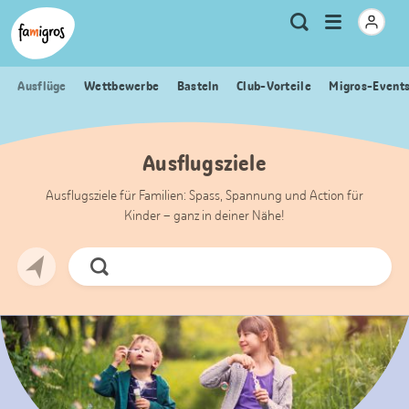
Sprungmarken
Header
Home Famigros.ch
Logo
Meta
Menu
Suche
Navigation
Navigation
öffnen
Ausflüge
Wettbewerbe
Basteln
Club-Vorteile
Migros-Event
Ausflugsziele
Ausflugsziele für Familien: Spass, Spannung und Action für
Kinder – ganz in deiner Nähe!
Jetzt
Suchen