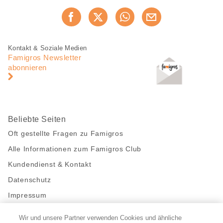
Diese
Jetzt weiterempfehlen
Seite
teilen
Fusszeile
Fusszeile
Kontakt & Soziale Medien
Navigation
Famigros Newsletter
abonnieren
Beliebte Seiten
Oft gestellte Fragen zu Famigros
Alle Informationen zum Famigros Club
Kundendienst & Kontakt
Datenschutz
Impressum
Wir und unsere Partner verwenden Cookies und ähnliche
Bleibe mit uns in Kontakt