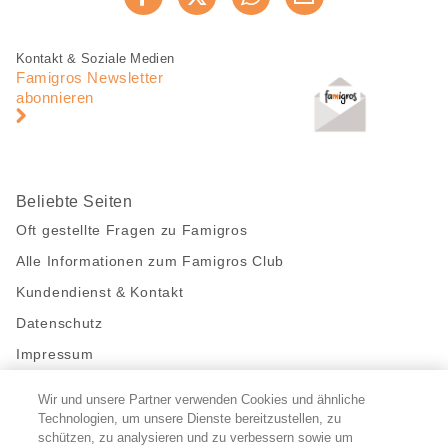
Jetzt weiterempfehlen
Seite
teilen
Fusszeile
Fusszeile
Kontakt & Soziale Medien
Navigation
Famigros Newsletter
abonnieren
Beliebte Seiten
Oft gestellte Fragen zu Famigros
Alle Informationen zum Famigros Club
Kundendienst & Kontakt
Datenschutz
Impressum
Wir und unsere Partner verwenden Cookies und ähnliche
Bleibe mit uns in Kontakt
Technologien, um unsere Dienste bereitzustellen, zu
Facebook
schützen, zu analysieren und zu verbessern sowie um
https://twitter.com/migros
https://www.youtube.com/user/Migr
Pinterest
Instagram