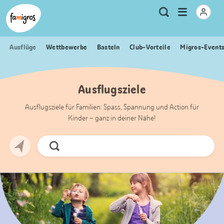
Sprungmarken
Header
Home Famigros.ch
Logo
Meta
Menu
Suche
Navigation
Navigation
öffnen
Ausflüge
Wettbewerbe
Basteln
Club-Vorteile
Migros-Event
Ausflugsziele
Ausflugsziele für Familien: Spass, Spannung und Action für
Kinder – ganz in deiner Nähe!
Jetzt
Suchen