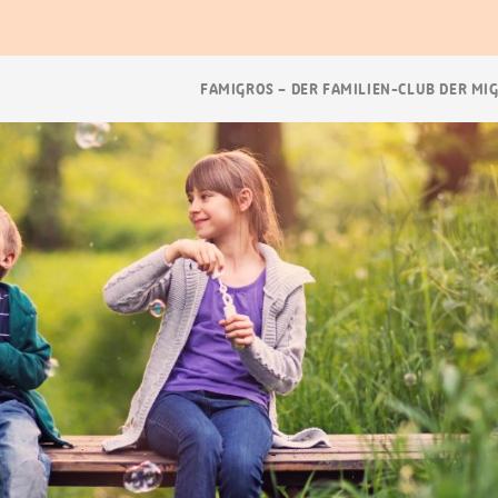
Breadcrumb
FAMIGROS – DER FAMILIEN-CLUB DER MI
Navigation