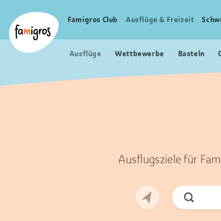
Sprungmarken
Header
Home Famigros.ch
Navigation
Logo
Famigros Club
Ausflüge & Freizeit
Schw
Haupt
Navigation
Ausflüge
Wettbewerbe
Basteln
Ausflugsziele für Fam
Jetzt
Suchen