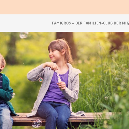
Breadcrumb
FAMIGROS – DER FAMILIEN-CLUB DER MI
Navigation