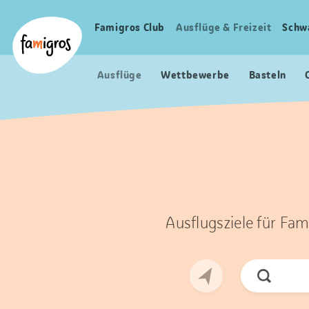
Sprungmarken
Header
Home Famigros.ch
Navigation
Logo
Famigros Club
Ausflüge & Freizeit
Schw
Haupt
Navigation
Ausflüge
Wettbewerbe
Basteln
Ausflugsziele für Fam
Jetzt
Suchen