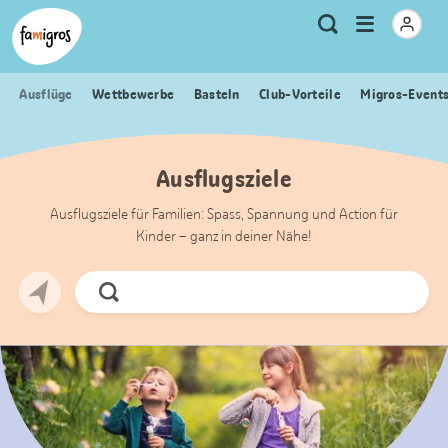
Sprungmarken
Header
Home Famigros.ch
Logo
Meta
Menu
Suche
Navigation
Navigation
öffnen
Ausflüge
Wettbewerbe
Basteln
Club-Vorteile
Migros-Event
Ausflugsziele
Ausflugsziele für Familien: Spass, Spannung und Action für
Kinder – ganz in deiner Nähe!
Jetzt
Suchen