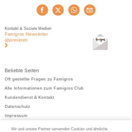
Diese
Jetzt weiterempfehlen
Seite
teilen
Fusszeile
Fusszeile
Kontakt & Soziale Medien
Navigation
Famigros Newsletter
abonnieren
Beliebte Seiten
Oft gestellte Fragen zu Famigros
Alle Informationen zum Famigros Club
Kundendienst & Kontakt
Datenschutz
Impressum
Wir und unsere Partner verwenden Cookies und ähnliche
Bleibe mit uns in Kontakt