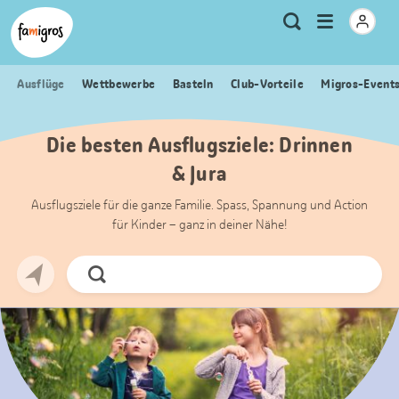
Sprungmarken
Header
Home Famigros.ch
Logo
Meta
Menu
Suche
Navigation
Navigation
öffnen
Ausflüge
Wettbewerbe
Basteln
Club-Vorteile
Migros-Event
Die besten Ausflugsziele: Drinnen
& Jura
Ausflugsziele für die ganze Familie. Spass, Spannung und Action
für Kinder – ganz in deiner Nähe!
Jetzt
Suchen