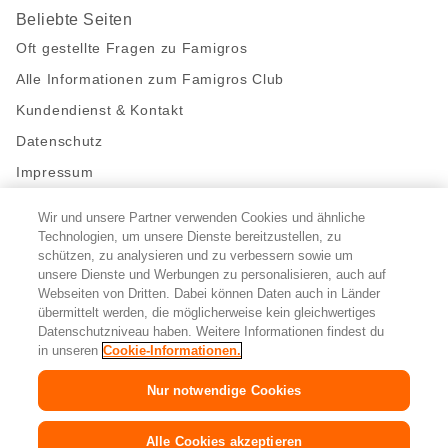
Beliebte Seiten
Oft gestellte Fragen zu Famigros
Alle Informationen zum Famigros Club
Kundendienst & Kontakt
Datenschutz
Impressum
Wir und unsere Partner verwenden Cookies und ähnliche
Bleibe mit uns in Kontakt
Technologien, um unsere Dienste bereitzustellen, zu
Facebook
schützen, zu analysieren und zu verbessern sowie um
https://twitter.com/migros
https://www.youtube.com/user/Migr
Pinterest
Instagram
unsere Dienste und Werbungen zu personalisieren, auch auf
Webseiten von Dritten. Dabei können Daten auch in Länder
übermittelt werden, die möglicherweise kein gleichwertiges
Cookie-Einstellungen
Datenschutzniveau haben. Weitere Informationen findest du
in unseren
Cookie-Informationen.
DE
FR
IT
Nur notwendige Cookies
© 2026 Migros-Genossenschafts-Bund
Alle Cookies akzeptieren