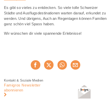
Es gibt so vieles zu entdecken. So viele tolle Schweizer
Städte und Ausflugsdestinationen warten darauf, erkundet zu
werden. Und übrigens, Auch an Regentagen können Familien
ganz schön viel Spass haben.
Wir wünschen dir viele spannende Erlebnisse!
Diese
Jetzt weiterempfehlen
Seite
teilen
Fusszeile
Fusszeile
Kontakt & Soziale Medien
Navigation
Famigros Newsletter
abonnieren