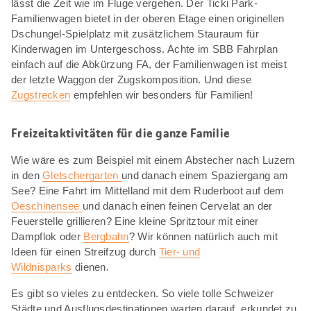
lässt die Zeit wie im Fluge vergehen. Der Ticki Park-
Familienwagen bietet in der oberen Etage einen originellen
Dschungel-Spielplatz mit zusätzlichem Stauraum für
Kinderwagen im Untergeschoss. Achte im SBB Fahrplan
einfach auf die Abkürzung FA, der Familienwagen ist meist
der letzte Waggon der Zugskomposition. Und diese
Zugstrecken
empfehlen wir besonders für Familien!
Freizeitaktivitäten für die ganze Familie
Wie wäre es zum Beispiel mit einem Abstecher nach Luzern
in den
Gletschergarten
und danach einem Spaziergang am
See? Eine Fahrt im Mittelland mit dem Ruderboot auf dem
Oeschinensee
und danach einen feinen Cervelat an der
Feuerstelle grillieren? Eine kleine Spritztour mit einer
Dampflok oder
Bergbahn
? Wir können natürlich auch mit
Ideen für einen Streifzug durch
Tier- und
Wildnisparks
dienen.
Es gibt so vieles zu entdecken. So viele tolle Schweizer
Städte und Ausflugsdestinationen warten darauf, erkundet zu