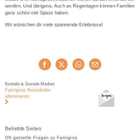
werden. Und übrigens, Auch an Regentagen können Familien
ganz schön viel Spass haben.
Wir wünschen dir viele spannende Erlebnisse!
Diese
Jetzt weiterempfehlen
Seite
teilen
Fusszeile
Fusszeile
Kontakt & Soziale Medien
Navigation
Famigros Newsletter
abonnieren
Beliebte Seiten
Oft gestellte Fragen zu Famigros