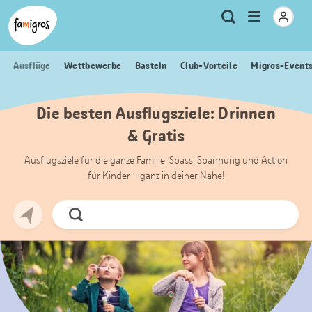
Sprungmarken
Header
Home Famigros.ch
Logo
Meta
Menu
Suche
Navigation
Navigation
öffnen
Ausflüge
Wettbewerbe
Basteln
Club-Vorteile
Migros-Event
Die besten Ausflugsziele: Drinnen
& Gratis
Ausflugsziele für die ganze Familie. Spass, Spannung und Action
für Kinder – ganz in deiner Nähe!
Jetzt
Suchen