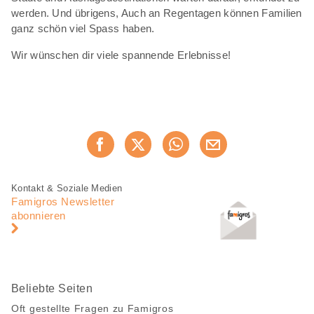
werden. Und übrigens, Auch an Regentagen können Familien
ganz schön viel Spass haben.
Wir wünschen dir viele spannende Erlebnisse!
Diese
Jetzt weiterempfehlen
Seite
teilen
Fusszeile
Fusszeile
Kontakt & Soziale Medien
Navigation
Famigros Newsletter
abonnieren
Beliebte Seiten
Oft gestellte Fragen zu Famigros