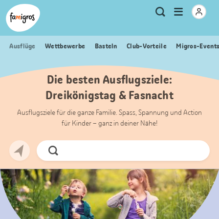
Sprungmarken
Header
Home Famigros.ch
Logo
Meta
Menu
Suche
Navigation
Navigation
öffnen
Ausflüge
Wettbewerbe
Basteln
Club-Vorteile
Migros-Event
Die besten Ausflugsziele:
Dreikönigstag & Fasnacht
Ausflugsziele für die ganze Familie. Spass, Spannung und Action
für Kinder – ganz in deiner Nähe!
Jetzt
Suchen