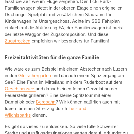
lässt die Zeit wie im Fluge vergehen. Der Ticki Park-
Familienwagen bietet in der oberen Etage einen originellen
Dschungel-Spielplatz mit zusätzlichem Stauraum für
Kinderwagen im Untergeschoss. Achte im SBB Fahrplan
einfach auf die Abkürzung FA, der Familienwagen ist meist
der letzte Waggon der Zugskomposition. Und diese
Zugstrecken
empfehlen wir besonders für Familien!
Freizeitaktivitäten für die ganze Familie
Wie wäre es zum Beispiel mit einem Abstecher nach Luzern
in den
Gletschergarten
und danach einem Spaziergang am
See? Eine Fahrt im Mittelland mit dem Ruderboot auf dem
Oeschinensee
und danach einen feinen Cervelat an der
Feuerstelle grillieren? Eine kleine Spritztour mit einer
Dampflok oder
Bergbahn
? Wir können natürlich auch mit
Ideen für einen Streifzug durch
Tier- und
Wildnisparks
dienen.
Es gibt so vieles zu entdecken. So viele tolle Schweizer
Städte und Ausflugsdestinationen warten darauf, erkundet zu