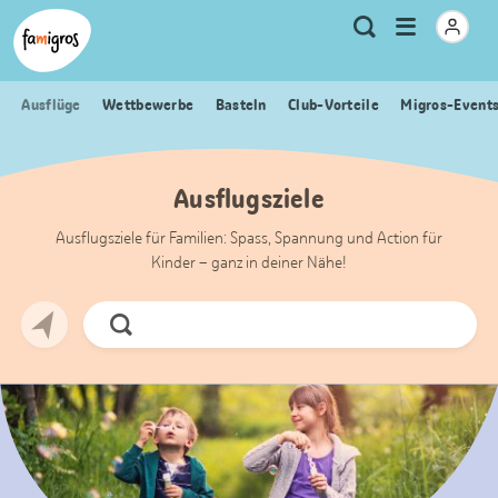
Sprungmarken
Header
Home Famigros.ch
Logo
Meta
Menu
Suche
Navigation
Navigation
öffnen
Ausflüge
Wettbewerbe
Basteln
Club-Vorteile
Migros-Event
Ausflugsziele
Ausflugsziele für Familien: Spass, Spannung und Action für
Kinder – ganz in deiner Nähe!
Jetzt
Suchen