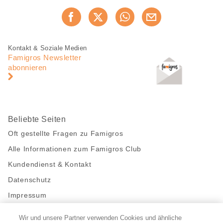
Diese
Jetzt weiterempfehlen
Seite
teilen
Fusszeile
Fusszeile
Kontakt & Soziale Medien
Navigation
Famigros Newsletter
abonnieren
Beliebte Seiten
Oft gestellte Fragen zu Famigros
Alle Informationen zum Famigros Club
Kundendienst & Kontakt
Datenschutz
Impressum
Wir und unsere Partner verwenden Cookies und ähnliche
Bleibe mit uns in Kontakt