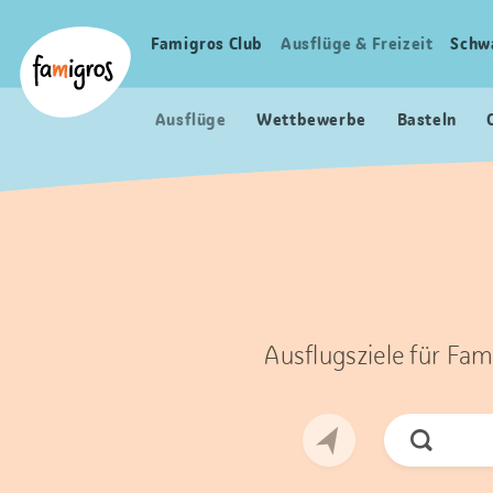
Sprungmarken
Header
Home Famigros.ch
Navigation
Logo
Famigros Club
Ausflüge & Freizeit
Schw
Haupt
Navigation
Ausflüge
Wettbewerbe
Basteln
Ausflugsziele für Fam
Jetzt
Suchen