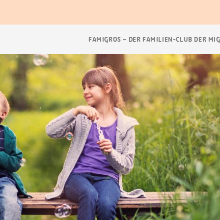
Breadcrumb
FAMIGROS – DER FAMILIEN-CLUB DER MI
Navigation