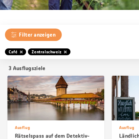
Filter anzeigen
Café
Zentralschweiz
3
Ausflugsziele
Ausflug
Ausflug
Rätselspass auf dem Detektiv-
Ländlic