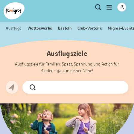
Sprungmarken
Header
Home Famigros.ch
Logo
Meta
Menu
Suche
Navigation
Navigation
öffnen
Ausflüge
Wettbewerbe
Basteln
Club-Vorteile
Migros-Event
Ausflugsziele
Ausflugsziele für Familien: Spass, Spannung und Action für
Kinder – ganz in deiner Nähe!
Jetzt
Suchen