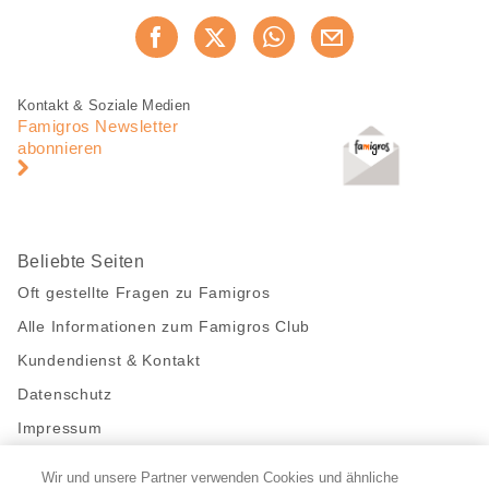
Diese
Jetzt weiterempfehlen
Seite
teilen
Fusszeile
Fusszeile
Kontakt & Soziale Medien
Navigation
Famigros Newsletter
abonnieren
Beliebte Seiten
Oft gestellte Fragen zu Famigros
Alle Informationen zum Famigros Club
Kundendienst & Kontakt
Datenschutz
Impressum
Wir und unsere Partner verwenden Cookies und ähnliche
Bleibe mit uns in Kontakt