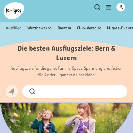
Sprungmarken
Header
Home Famigros.ch
Logo
Meta
Menu
Suche
Navigation
Navigation
öffnen
Ausflüge
Wettbewerbe
Basteln
Club-Vorteile
Migros-Event
Die besten Ausflugsziele: Bern &
Luzern
Ausflugsziele für die ganze Familie. Spass, Spannung und Action
für Kinder – ganz in deiner Nähe!
Jetzt
Suchen