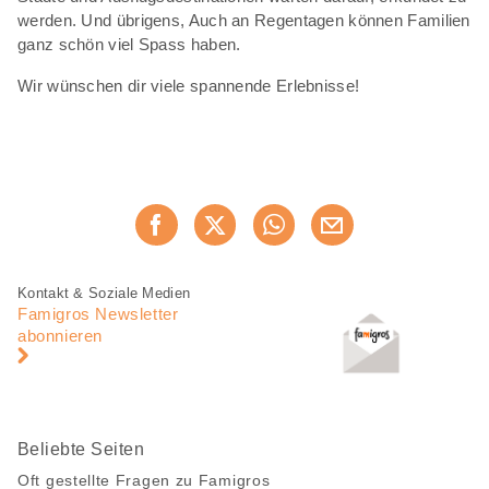
werden. Und übrigens, Auch an Regentagen können Familien
ganz schön viel Spass haben.
Wir wünschen dir viele spannende Erlebnisse!
Diese
Jetzt weiterempfehlen
Seite
teilen
Fusszeile
Fusszeile
Kontakt & Soziale Medien
Navigation
Famigros Newsletter
abonnieren
Beliebte Seiten
Oft gestellte Fragen zu Famigros