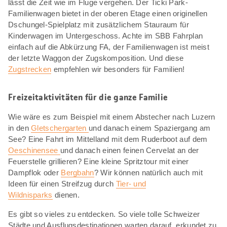
lässt die Zeit wie im Fluge vergehen. Der Ticki Park-
Familienwagen bietet in der oberen Etage einen originellen
Dschungel-Spielplatz mit zusätzlichem Stauraum für
Kinderwagen im Untergeschoss. Achte im SBB Fahrplan
einfach auf die Abkürzung FA, der Familienwagen ist meist
der letzte Waggon der Zugskomposition. Und diese
Zugstrecken
empfehlen wir besonders für Familien!
Freizeitaktivitäten für die ganze Familie
Wie wäre es zum Beispiel mit einem Abstecher nach Luzern
in den
Gletschergarten
und danach einem Spaziergang am
See? Eine Fahrt im Mittelland mit dem Ruderboot auf dem
Oeschinensee
und danach einen feinen Cervelat an der
Feuerstelle grillieren? Eine kleine Spritztour mit einer
Dampflok oder
Bergbahn
? Wir können natürlich auch mit
Ideen für einen Streifzug durch
Tier- und
Wildnisparks
dienen.
Es gibt so vieles zu entdecken. So viele tolle Schweizer
Städte und Ausflugsdestinationen warten darauf, erkundet zu