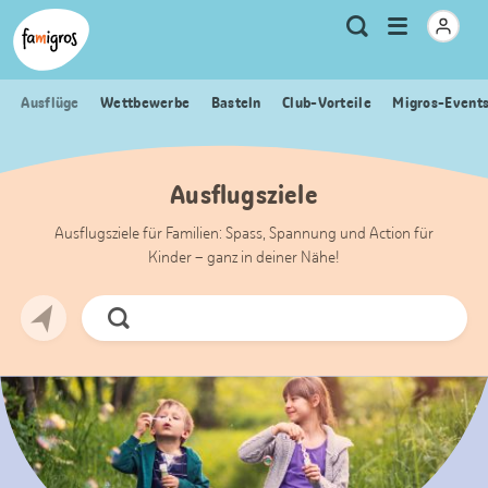
Sprungmarken
Header
Home Famigros.ch
Logo
Meta
Menu
Suche
Navigation
Navigation
öffnen
Ausflüge
Wettbewerbe
Basteln
Club-Vorteile
Migros-Event
Ausflugsziele
Ausflugsziele für Familien: Spass, Spannung und Action für
Kinder – ganz in deiner Nähe!
Jetzt
Suchen