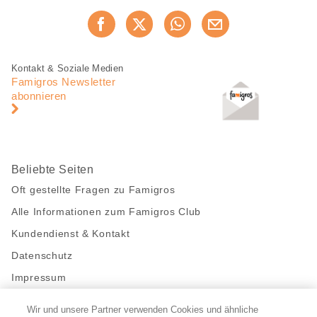
Diese
Jetzt weiterempfehlen
Seite
teilen
Fusszeile
Fusszeile
Kontakt & Soziale Medien
Navigation
Famigros Newsletter
abonnieren
Beliebte Seiten
Oft gestellte Fragen zu Famigros
Alle Informationen zum Famigros Club
Kundendienst & Kontakt
Datenschutz
Impressum
Wir und unsere Partner verwenden Cookies und ähnliche
Bleibe mit uns in Kontakt