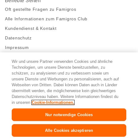
Beliebte Seiten
Oft gestellte Fragen zu Famigros
Alle Informationen zum Famigros Club
Kundendienst & Kontakt
Datenschutz
Impressum
Wir und unsere Partner verwenden Cookies und ähnliche
Bleibe mit uns in Kontakt
Technologien, um unsere Dienste bereitzustellen, zu
Facebook
schützen, zu analysieren und zu verbessern sowie um
https://twitter.com/migros
https://www.youtube.com/user/Migr
Pinterest
Instagram
unsere Dienste und Werbungen zu personalisieren, auch auf
Webseiten von Dritten. Dabei können Daten auch in Länder
übermittelt werden, die möglicherweise kein gleichwertiges
Cookie-Einstellungen
Datenschutzniveau haben. Weitere Informationen findest du
in unseren
Cookie-Informationen.
DE
FR
IT
Nur notwendige Cookies
© 2026 Migros-Genossenschafts-Bund
Alle Cookies akzeptieren
Copyright