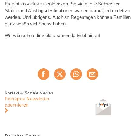
Es gibt so vieles zu entdecken. So viele tolle Schweizer
Städte und Ausflugsdestinationen warten darauf, erkundet zu
werden. Und übrigens, Auch an Regentagen können Familien
ganz schön viel Spass haben.
Wir wünschen dir viele spannende Erlebnisse!
Diese
Jetzt weiterempfehlen
Seite
teilen
Fusszeile
Fusszeile
Kontakt & Soziale Medien
Navigation
Famigros Newsletter
abonnieren