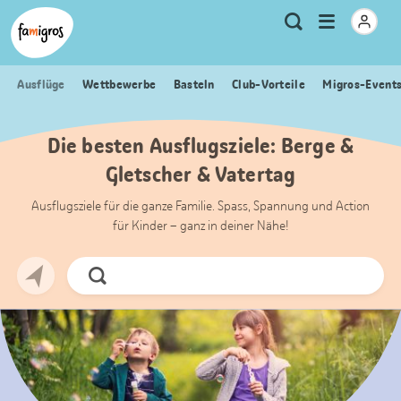
Sprungmarken
Header
Home Famigros.ch
Logo
Meta
Menu
Suche
Navigation
Navigation
öffnen
Ausflüge
Wettbewerbe
Basteln
Club-Vorteile
Migros-Event
Die besten Ausflugsziele: Berge &
Gletscher & Vatertag
Ausflugsziele für die ganze Familie. Spass, Spannung und Action
für Kinder – ganz in deiner Nähe!
Jetzt
Suchen