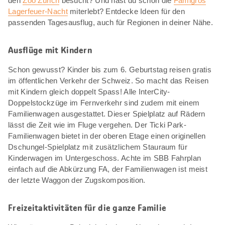
den
Zoo Zürich
besucht? Und hast du schon die
Famigros
Lagerfeuer-Nacht
miterlebt? Entdecke Ideen für den
passenden Tagesausflug, auch für Regionen in deiner Nähe.
Ausflüge mit Kindern
Schon gewusst? Kinder bis zum 6. Geburtstag reisen gratis
im öffentlichen Verkehr der Schweiz. So macht das Reisen
mit Kindern gleich doppelt Spass! Alle InterCity-
Doppelstockzüge im Fernverkehr sind zudem mit einem
Familienwagen ausgestattet. Dieser Spielplatz auf Rädern
lässt die Zeit wie im Fluge vergehen. Der Ticki Park-
Familienwagen bietet in der oberen Etage einen originellen
Dschungel-Spielplatz mit zusätzlichem Stauraum für
Kinderwagen im Untergeschoss. Achte im SBB Fahrplan
einfach auf die Abkürzung FA, der Familienwagen ist meist
der letzte Waggon der Zugskomposition.
Freizeitaktivitäten für die ganze Familie