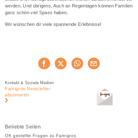
werden. Und übrigens, Auch an Regentagen können Familien
ganz schön viel Spass haben.
Wir wünschen dir viele spannende Erlebnisse!
Diese
Jetzt weiterempfehlen
Seite
teilen
Fusszeile
Fusszeile
Kontakt & Soziale Medien
Navigation
Famigros Newsletter
abonnieren
Beliebte Seiten
Oft gestellte Fragen zu Famigros