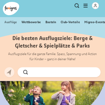
Sprungmarken
Header
Home Famigros.ch
Logo
Meta
Menu
Suche
Navigation
Navigation
öffnen
Ausflüge
Wettbewerbe
Basteln
Club-Vorteile
Migros-Event
Die besten Ausflugsziele: Berge &
Gletscher & Spielplätze & Parks
Ausflugsziele für die ganze Familie. Spass, Spannung und Action
für Kinder – ganz in deiner Nähe!
Jetzt
Suchen