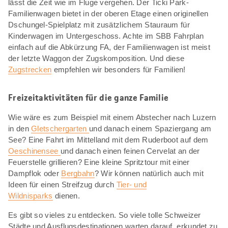
lässt die Zeit wie im Fluge vergehen. Der Ticki Park-
Familienwagen bietet in der oberen Etage einen originellen
Dschungel-Spielplatz mit zusätzlichem Stauraum für
Kinderwagen im Untergeschoss. Achte im SBB Fahrplan
einfach auf die Abkürzung FA, der Familienwagen ist meist
der letzte Waggon der Zugskomposition. Und diese
Zugstrecken
empfehlen wir besonders für Familien!
Freizeitaktivitäten für die ganze Familie
Wie wäre es zum Beispiel mit einem Abstecher nach Luzern
in den
Gletschergarten
und danach einem Spaziergang am
See? Eine Fahrt im Mittelland mit dem Ruderboot auf dem
Oeschinensee
und danach einen feinen Cervelat an der
Feuerstelle grillieren? Eine kleine Spritztour mit einer
Dampflok oder
Bergbahn
? Wir können natürlich auch mit
Ideen für einen Streifzug durch
Tier- und
Wildnisparks
dienen.
Es gibt so vieles zu entdecken. So viele tolle Schweizer
Städte und Ausflugsdestinationen warten darauf, erkundet zu