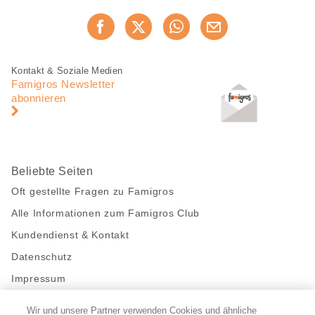
Diese
Jetzt weiterempfehlen
Seite
teilen
Fusszeile
Fusszeile
Kontakt & Soziale Medien
Navigation
Famigros Newsletter
abonnieren
Beliebte Seiten
Oft gestellte Fragen zu Famigros
Alle Informationen zum Famigros Club
Kundendienst & Kontakt
Datenschutz
Impressum
Wir und unsere Partner verwenden Cookies und ähnliche
Bleibe mit uns in Kontakt