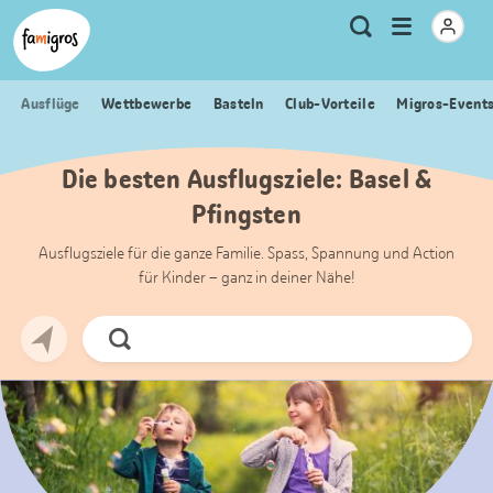
Sprungmarken
Header
Home Famigros.ch
Logo
Meta
Menu
Suche
Navigation
Navigation
öffnen
Ausflüge
Wettbewerbe
Basteln
Club-Vorteile
Migros-Event
Die besten Ausflugsziele: Basel &
Pfingsten
Ausflugsziele für die ganze Familie. Spass, Spannung und Action
für Kinder – ganz in deiner Nähe!
Jetzt
Suchen