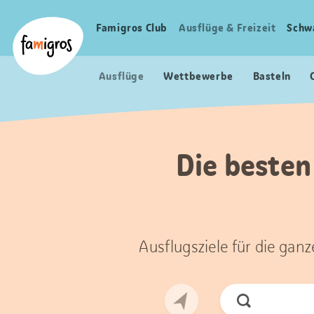
Sprungmarken
Header
Home Famigros.ch
Navigation
Logo
Famigros Club
Ausflüge & Freizeit
Schw
Haupt
Navigation
Ausflüge
Wettbewerbe
Basteln
Die besten
Ausflugsziele für die gan
Jetzt