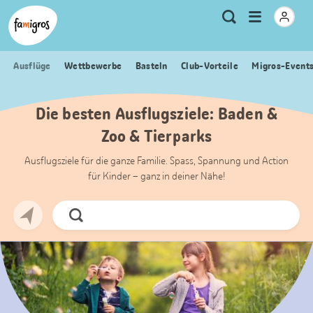
Sprungmarken
Header
Home Famigros.ch
Logo
Meta
Menu
Suche
Navigation
Navigation
öffnen
Ausflüge
Wettbewerbe
Basteln
Club-Vorteile
Migros-Event
Die besten Ausflugsziele: Baden &
Zoo & Tierparks
Ausflugsziele für die ganze Familie. Spass, Spannung und Action
für Kinder – ganz in deiner Nähe!
Jetzt
Suchen