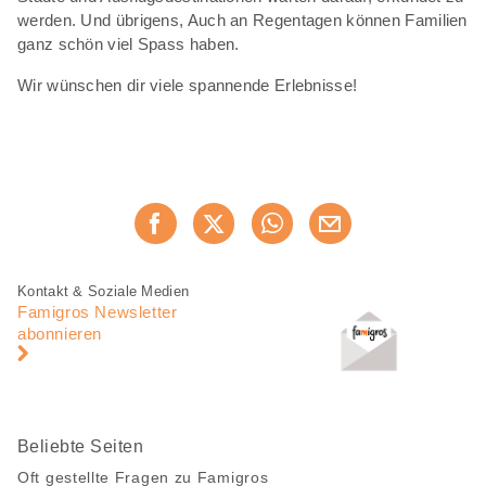
werden. Und übrigens, Auch an Regentagen können Familien
ganz schön viel Spass haben.
Wir wünschen dir viele spannende Erlebnisse!
Diese
Jetzt weiterempfehlen
Seite
teilen
Fusszeile
Fusszeile
Kontakt & Soziale Medien
Navigation
Famigros Newsletter
abonnieren
Beliebte Seiten
Oft gestellte Fragen zu Famigros