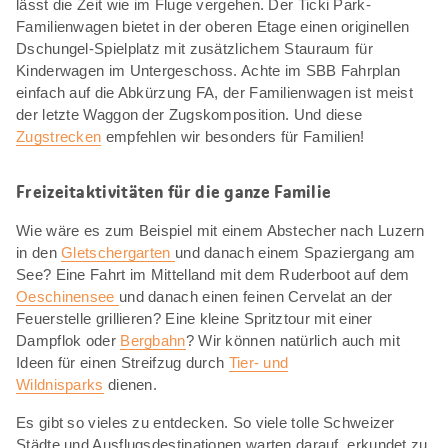
lässt die Zeit wie im Fluge vergehen. Der Ticki Park-
Familienwagen bietet in der oberen Etage einen originellen
Dschungel-Spielplatz mit zusätzlichem Stauraum für
Kinderwagen im Untergeschoss. Achte im SBB Fahrplan
einfach auf die Abkürzung FA, der Familienwagen ist meist
der letzte Waggon der Zugskomposition. Und diese
Zugstrecken
empfehlen wir besonders für Familien!
Freizeitaktivitäten für die ganze Familie
Wie wäre es zum Beispiel mit einem Abstecher nach Luzern
in den
Gletschergarten
und danach einem Spaziergang am
See? Eine Fahrt im Mittelland mit dem Ruderboot auf dem
Oeschinensee
und danach einen feinen Cervelat an der
Feuerstelle grillieren? Eine kleine Spritztour mit einer
Dampflok oder
Bergbahn
? Wir können natürlich auch mit
Ideen für einen Streifzug durch
Tier- und
Wildnisparks
dienen.
Es gibt so vieles zu entdecken. So viele tolle Schweizer
Städte und Ausflugsdestinationen warten darauf, erkundet zu