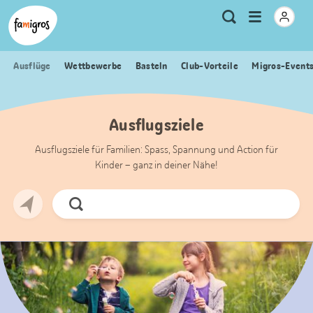
Sprungmarken
Header
Home Famigros.ch
Logo
Meta
Menu
Suche
Navigation
Navigation
öffnen
Ausflüge
Wettbewerbe
Basteln
Club-Vorteile
Migros-Event
Ausflugsziele
Ausflugsziele für Familien: Spass, Spannung und Action für
Kinder – ganz in deiner Nähe!
Jetzt
Suchen