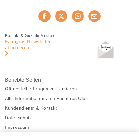
Diese
Jetzt weiterempfehlen
Seite
teilen
Fusszeile
Fusszeile
Kontakt & Soziale Medien
Navigation
Famigros Newsletter
abonnieren
Beliebte Seiten
Oft gestellte Fragen zu Famigros
Alle Informationen zum Famigros Club
Kundendienst & Kontakt
Datenschutz
Impressum